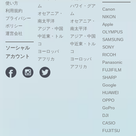
使い方
ム
ハワイ・グア
Canon
利用規約
オセアニア・
ム
NIKON
プライバシー
南太平洋
オセアニア・
Apple
ポリシー
アジア・中国
南太平洋
OLYMPUS
運営会社
中近東・トル
アジア・中国
SAMSUNG
コ
中近東・トル
SONY
ソーシャル
ヨーロッパ
コ
RICOH
アカウント
アフリカ
ヨーロッパ
Panasonic
アフリカ
FUJIFILM
SHARP
Google
HUAWEI
OPPO
GoPro
DJI
CASIO
FUJITSU