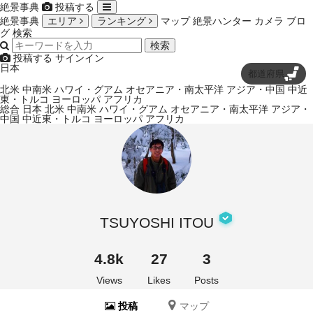
絶景事典
投稿する
絶景事典
エリア
ランキング
マップ
絶景ハンター
カメラ
ブロ
グ
検索
検索
投稿する
サインイン
日本
都道府県
北米
中南米
ハワイ・グアム
オセアニア・南太平洋
アジア・中国
中近
東・トルコ
ヨーロッパ
アフリカ
総合
日本
北米
中南米
ハワイ・グアム
オセアニア・南太平洋
アジア・
中国
中近東・トルコ
ヨーロッパ
アフリカ
TSUYOSHI ITOU
4.8k
27
3
Views
Likes
Posts
投稿
マップ