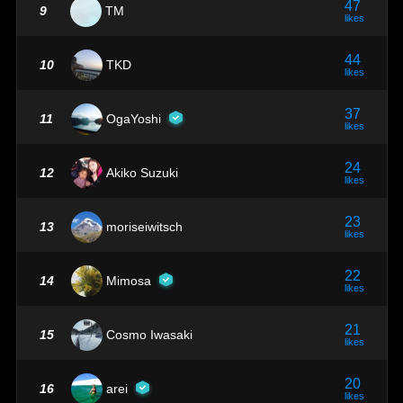
47
9
TM
likes
44
10
TKD
likes
37
11
OgaYoshi
likes
24
12
Akiko Suzuki
likes
23
13
moriseiwitsch
likes
22
14
Mimosa
likes
21
15
Cosmo Iwasaki
likes
20
16
arei
likes