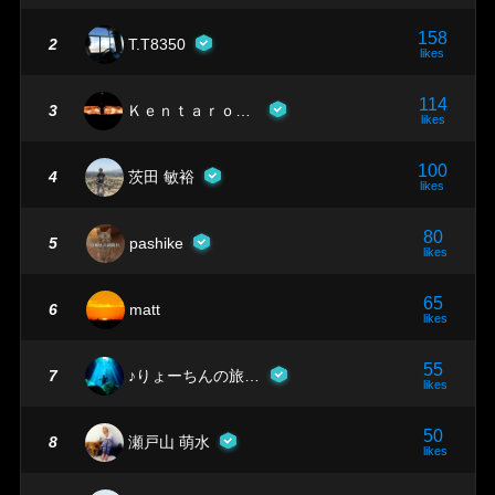
158
2
T.T8350
likes
114
3
ＫｅｎｔａｒｏＫａｋｕ
likes
100
4
茨田 敏裕
likes
80
5
pashike
likes
65
6
matt
likes
55
7
♪りょーちんの旅冒険
likes
50
8
瀬戸山 萌水
likes