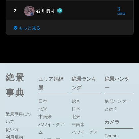
3
7
石田 慎司
posts
もっと見る
絶景
エリア別絶
絶景ランキ
絶景ハンタ
景
ング
ー
事典
日本
総合
絶景ハンター
北米
日本
とは？
絶景事典につ
中南米
北米
いて
カメラ
ハワイ・グア
中南米
使い方
ム
ハワイ・グア
Canon
利用規約