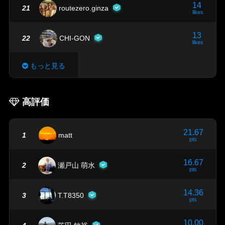
14
21
routezero.ginza
likes
13
22
CHI-GON
likes
もっと見る
高評価
21.67
1
matt
pts
16.67
2
瀬戸山 萌水
pts
14.36
3
T.T8350
pts
10.00