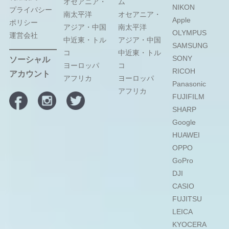
オセアニア・
ム
NIKON
プライバシー
南太平洋
オセアニア・
Apple
ポリシー
アジア・中国
南太平洋
OLYMPUS
運営会社
中近東・トル
アジア・中国
SAMSUNG
コ
中近東・トル
SONY
ソーシャル
ヨーロッパ
コ
RICOH
アカウント
アフリカ
ヨーロッパ
Panasonic
アフリカ
FUJIFILM
SHARP
Google
HUAWEI
OPPO
GoPro
DJI
CASIO
FUJITSU
LEICA
KYOCERA