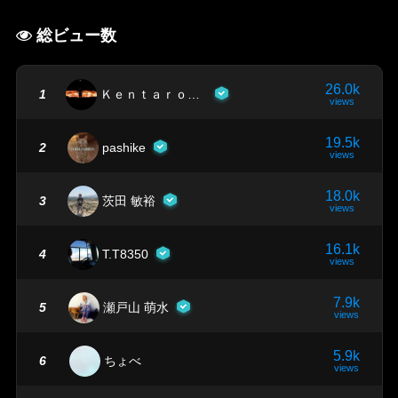
総ビュー数
26.0k
1
ＫｅｎｔａｒｏＫａｋｕ
views
19.5k
2
pashike
views
18.0k
3
茨田 敏裕
views
16.1k
4
T.T8350
views
7.9k
5
瀬戸山 萌水
views
5.9k
6
ちょべ
views