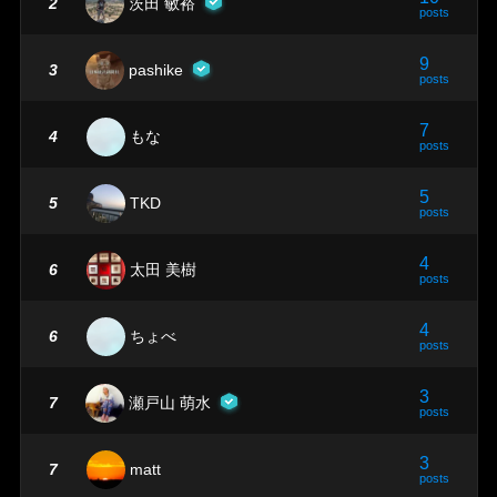
2
茨田 敏裕
posts
9
3
pashike
posts
7
4
もな
posts
5
5
TKD
posts
4
6
太田 美樹
posts
4
6
ちょべ
posts
3
7
瀬戸山 萌水
posts
3
7
matt
posts