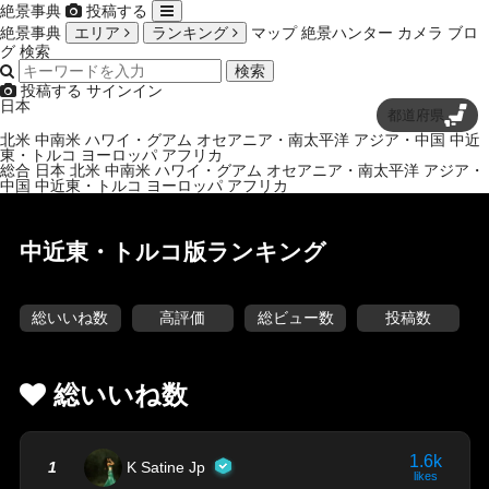
絶景事典
投稿する
絶景事典
エリア
ランキング
マップ
絶景ハンター
カメラ
ブロ
グ
検索
検索
投稿する
サインイン
日本
都道府県
北米
中南米
ハワイ・グアム
オセアニア・南太平洋
アジア・中国
中近
東・トルコ
ヨーロッパ
アフリカ
総合
日本
北米
中南米
ハワイ・グアム
オセアニア・南太平洋
アジア・
中国
中近東・トルコ
ヨーロッパ
アフリカ
中近東・トルコ版ランキング
総いいね数
高評価
総ビュー数
投稿数
総いいね数
1.6k
1
K Satine Jp
likes