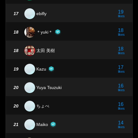
19
17
ebifly
likes
18
18
＊yuki＊
likes
18
18
太田 美樹
likes
17
19
Kazu
likes
16
20
Yuya Tsuzuki
likes
16
20
ちょべ
likes
14
21
Maiko
likes