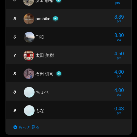
4
茨田 敏裕
pts
8.89
5
pashike
pts
8.80
6
TKD
pts
4.50
7
太田 美樹
pts
4.00
8
石田 慎司
pts
4.00
8
ちょべ
pts
0.43
9
もな
pts
もっと見る