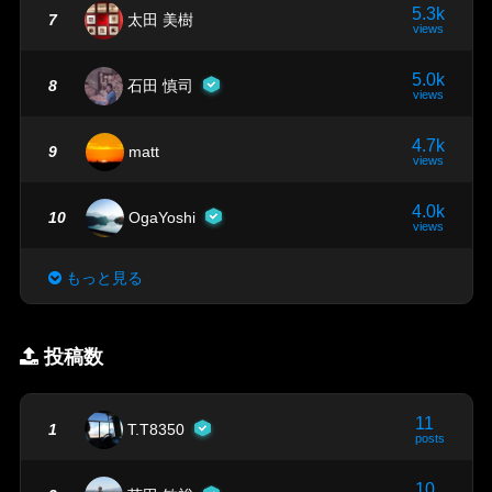
5.3k
7
太田 美樹
views
5.0k
8
石田 慎司
views
4.7k
9
matt
views
4.0k
10
OgaYoshi
views
もっと見る
投稿数
11
1
T.T8350
posts
10