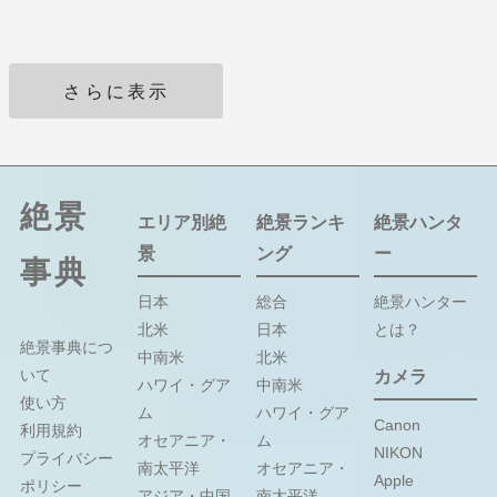
さらに表示
絶景
エリア別絶
絶景ランキ
絶景ハンタ
景
ング
ー
事典
日本
総合
絶景ハンター
北米
日本
とは？
絶景事典につ
中南米
北米
いて
カメラ
ハワイ・グア
中南米
使い方
ム
ハワイ・グア
Canon
利用規約
オセアニア・
ム
NIKON
プライバシー
南太平洋
オセアニア・
Apple
ポリシー
アジア・中国
南太平洋