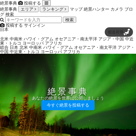
絶景事典
投稿する
絶景事典
エリア
ランキング
マップ
絶景ハンター
カメラ
ブロ
グ
検索
検索
投稿する
サインイン
日本
都道府県
北米
中南米
ハワイ・グアム
オセアニア・南太平洋
アジア・中国
中近
東・トルコ
ヨーロッパ
アフリカ
総合
日本
北米
中南米
ハワイ・グアム
オセアニア・南太平洋
アジア・
中国
中近東・トルコ
ヨーロッパ
アフリカ
絶景事典
あなたの絶景を世界に公開しましょう
今すぐ絶景を投稿する