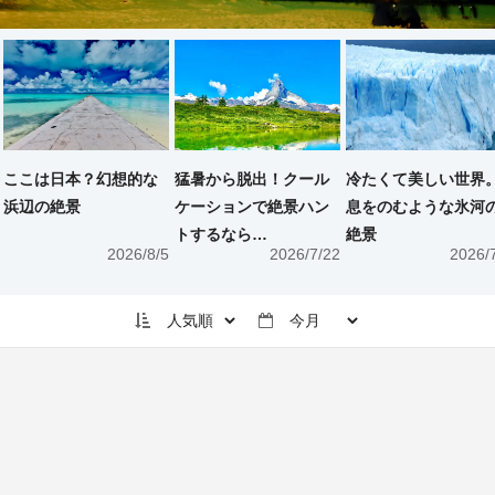
ここは日本？幻想的な
猛暑から脱出！クール
冷たくて美しい世界
浜辺の絶景
ケーションで絶景ハン
息をのむような氷河
トするなら…
絶景
2026/8/5
2026/7/22
2026/