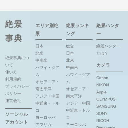
絶景
エリア別絶
絶景ランキ
絶景ハンタ
景
ング
ー
事典
日本
総合
絶景ハンター
北米
日本
とは？
絶景事典につ
中南米
北米
いて
カメラ
ハワイ・グア
中南米
使い方
ム
ハワイ・グア
Canon
利用規約
オセアニア・
ム
NIKON
プライバシー
南太平洋
オセアニア・
Apple
ポリシー
アジア・中国
南太平洋
OLYMPUS
運営会社
中近東・トル
アジア・中国
SAMSUNG
コ
中近東・トル
SONY
ソーシャル
ヨーロッパ
コ
RICOH
アカウント
アフリカ
ヨーロッパ
Panasonic