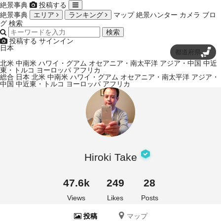
絶景事典
投稿する
絶景事典
エリア
ランキング
マップ
絶景ハンター
カメラ
ブロ
グ
検索
検索
投稿する
サインイン
日本
都道府県
北米
中南米
ハワイ・グアム
オセアニア・南太平洋
アジア・中国
中近
東・トルコ
ヨーロッパ
アフリカ
総合
日本
北米
中南米
ハワイ・グアム
オセアニア・南太平洋
アジア・
中国
中近東・トルコ
ヨーロッパ
アフリカ
Hiroki Take
47.6k
249
28
Views
Likes
Posts
投稿
マップ