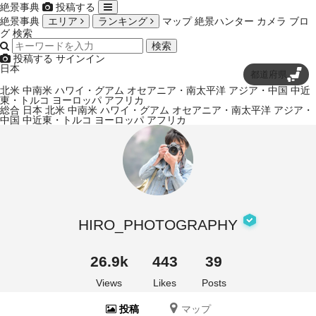
絶景事典
投稿する
絶景事典
エリア
ランキング
マップ
絶景ハンター
カメラ
ブロ
グ
検索
検索
投稿する
サインイン
日本
都道府県
北米
中南米
ハワイ・グアム
オセアニア・南太平洋
アジア・中国
中近
東・トルコ
ヨーロッパ
アフリカ
総合
日本
北米
中南米
ハワイ・グアム
オセアニア・南太平洋
アジア・
中国
中近東・トルコ
ヨーロッパ
アフリカ
HIRO_PHOTOGRAPHY
26.9k
443
39
Views
Likes
Posts
投稿
マップ