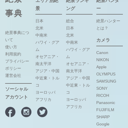
エリア別絶
絶景ランキ
絶景ハンタ
景
ング
ー
事典
日本
総合
絶景ハンター
北米
日本
とは？
絶景事典につ
中南米
北米
いて
カメラ
ハワイ・グア
中南米
使い方
ム
ハワイ・グア
Canon
利用規約
オセアニア・
ム
NIKON
プライバシー
南太平洋
オセアニア・
Apple
ポリシー
アジア・中国
南太平洋
OLYMPUS
運営会社
中近東・トル
アジア・中国
SAMSUNG
コ
中近東・トル
SONY
ソーシャル
ヨーロッパ
コ
RICOH
アカウント
アフリカ
ヨーロッパ
Panasonic
アフリカ
FUJIFILM
SHARP
Google