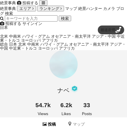
絶景事典
投稿する
絶景事典
エリア
ランキング
マップ
絶景ハンター
カメラ
ブロ
グ
検索
検索
投稿する
サインイン
日本
都道府県
北米
中南米
ハワイ・グアム
オセアニア・南太平洋
アジア・中国
中近
東・トルコ
ヨーロッパ
アフリカ
総合
日本
北米
中南米
ハワイ・グアム
オセアニア・南太平洋
アジア・
中国
中近東・トルコ
ヨーロッパ
アフリカ
ナベ
54.7k
6.2k
33
Views
Likes
Posts
投稿
マップ