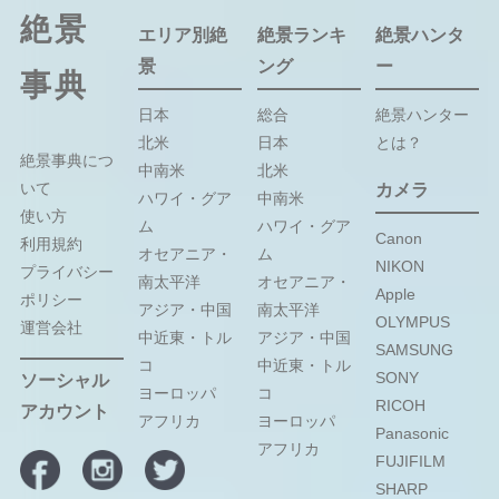
絶景
エリア別絶
絶景ランキ
絶景ハンタ
景
ング
ー
事典
日本
総合
絶景ハンター
北米
日本
とは？
絶景事典につ
中南米
北米
いて
カメラ
ハワイ・グア
中南米
使い方
ム
ハワイ・グア
Canon
利用規約
オセアニア・
ム
NIKON
プライバシー
南太平洋
オセアニア・
Apple
ポリシー
アジア・中国
南太平洋
OLYMPUS
運営会社
中近東・トル
アジア・中国
SAMSUNG
コ
中近東・トル
SONY
ソーシャル
ヨーロッパ
コ
RICOH
アカウント
アフリカ
ヨーロッパ
Panasonic
アフリカ
FUJIFILM
SHARP