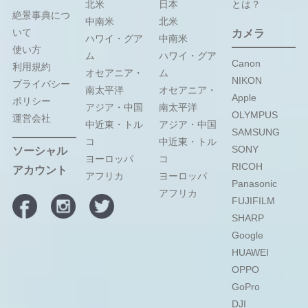
北米
日本
とは？
絶景事典につ
中南米
北米
いて
カメラ
ハワイ・グア
中南米
使い方
ム
ハワイ・グア
Canon
利用規約
オセアニア・
ム
NIKON
プライバシー
南太平洋
オセアニア・
Apple
ポリシー
アジア・中国
南太平洋
OLYMPUS
運営会社
中近東・トル
アジア・中国
SAMSUNG
コ
中近東・トル
SONY
ソーシャル
ヨーロッパ
コ
RICOH
アカウント
アフリカ
ヨーロッパ
Panasonic
アフリカ
FUJIFILM
SHARP
Google
HUAWEI
OPPO
GoPro
DJI