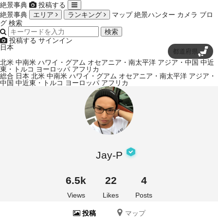
絶景事典
投稿する
絶景事典
エリア
ランキング
マップ
絶景ハンター
カメラ
ブロ
グ
検索
検索
投稿する
サインイン
日本
都道府県
北米
中南米
ハワイ・グアム
オセアニア・南太平洋
アジア・中国
中近
東・トルコ
ヨーロッパ
アフリカ
総合
日本
北米
中南米
ハワイ・グアム
オセアニア・南太平洋
アジア・
中国
中近東・トルコ
ヨーロッパ
アフリカ
Jay-P
6.5k
22
4
Views
Likes
Posts
投稿
マップ