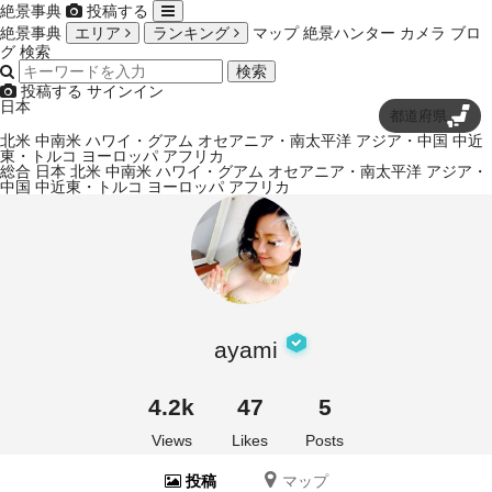
絶景事典
投稿する
絶景事典
エリア
ランキング
マップ
絶景ハンター
カメラ
ブロ
グ
検索
検索
投稿する
サインイン
日本
都道府県
北米
中南米
ハワイ・グアム
オセアニア・南太平洋
アジア・中国
中近
東・トルコ
ヨーロッパ
アフリカ
総合
日本
北米
中南米
ハワイ・グアム
オセアニア・南太平洋
アジア・
中国
中近東・トルコ
ヨーロッパ
アフリカ
ayami
4.2k
47
5
Views
Likes
Posts
投稿
マップ