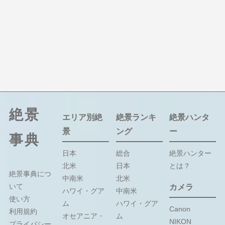
絶景
エリア別絶
絶景ランキ
絶景ハンタ
景
ング
ー
事典
日本
総合
絶景ハンター
北米
日本
とは？
絶景事典につ
中南米
北米
いて
カメラ
ハワイ・グア
中南米
使い方
ム
ハワイ・グア
Canon
利用規約
オセアニア・
ム
NIKON
プライバシー