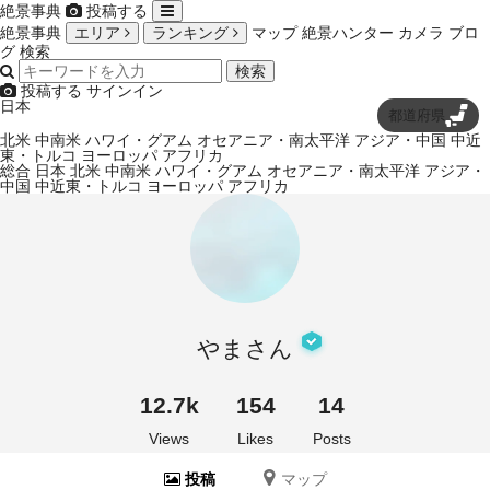
絶景事典
投稿する
絶景事典
エリア
ランキング
マップ
絶景ハンター
カメラ
ブロ
グ
検索
検索
投稿する
サインイン
日本
都道府県
北米
中南米
ハワイ・グアム
オセアニア・南太平洋
アジア・中国
中近
東・トルコ
ヨーロッパ
アフリカ
総合
日本
北米
中南米
ハワイ・グアム
オセアニア・南太平洋
アジア・
中国
中近東・トルコ
ヨーロッパ
アフリカ
やまさん
12.7k
154
14
Views
Likes
Posts
投稿
マップ