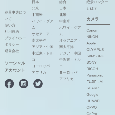
日本
総合
絶景ハンター
北米
日本
とは？
絶景事典につ
中南米
北米
いて
カメラ
ハワイ・グア
中南米
使い方
ム
ハワイ・グア
Canon
利用規約
オセアニア・
ム
NIKON
プライバシー
南太平洋
オセアニア・
Apple
ポリシー
アジア・中国
南太平洋
OLYMPUS
運営会社
中近東・トル
アジア・中国
SAMSUNG
コ
中近東・トル
SONY
ソーシャル
ヨーロッパ
コ
RICOH
アカウント
アフリカ
ヨーロッパ
Panasonic
アフリカ
FUJIFILM
SHARP
Google
HUAWEI
OPPO
GoPro