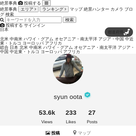
絶景事典
投稿する
絶景事典
エリア
ランキング
マップ
絶景ハンター
カメラ
ブロ
グ
検索
検索
投稿する
サインイン
日本
都道府県
北米
中南米
ハワイ・グアム
オセアニア・南太平洋
アジア・中国
中近
東・トルコ
ヨーロッパ
アフリカ
総合
日本
北米
中南米
ハワイ・グアム
オセアニア・南太平洋
アジア・
中国
中近東・トルコ
ヨーロッパ
アフリカ
syun oota
53.6k
233
27
Views
Likes
Posts
投稿
マップ