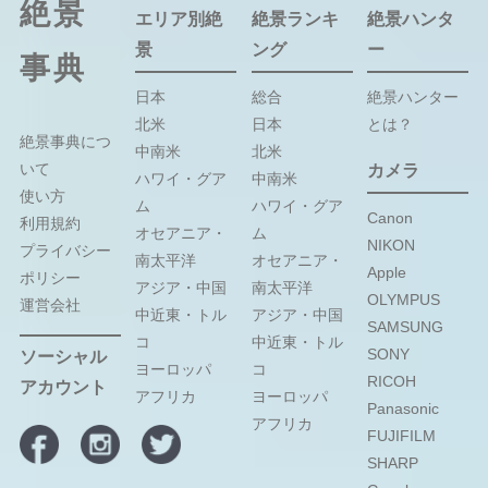
絶景
エリア別絶
絶景ランキ
絶景ハンタ
景
ング
ー
事典
日本
総合
絶景ハンター
北米
日本
とは？
絶景事典につ
中南米
北米
いて
カメラ
ハワイ・グア
中南米
使い方
ム
ハワイ・グア
Canon
利用規約
オセアニア・
ム
NIKON
プライバシー
南太平洋
オセアニア・
Apple
ポリシー
アジア・中国
南太平洋
OLYMPUS
運営会社
中近東・トル
アジア・中国
SAMSUNG
コ
中近東・トル
SONY
ソーシャル
ヨーロッパ
コ
RICOH
アカウント
アフリカ
ヨーロッパ
Panasonic
アフリカ
FUJIFILM
SHARP