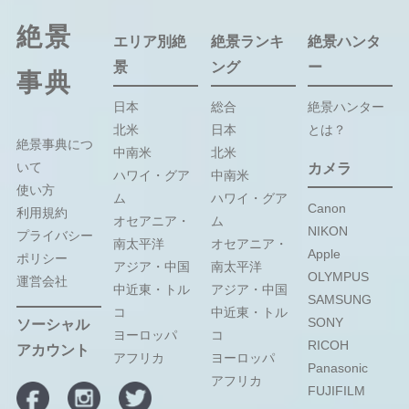
絶景
エリア別絶
絶景ランキ
絶景ハンタ
景
ング
ー
事典
日本
総合
絶景ハンター
北米
日本
とは？
絶景事典につ
中南米
北米
いて
カメラ
ハワイ・グア
中南米
使い方
ム
ハワイ・グア
Canon
利用規約
オセアニア・
ム
NIKON
プライバシー
南太平洋
オセアニア・
Apple
ポリシー
アジア・中国
南太平洋
OLYMPUS
運営会社
中近東・トル
アジア・中国
SAMSUNG
コ
中近東・トル
SONY
ソーシャル
ヨーロッパ
コ
RICOH
アカウント
アフリカ
ヨーロッパ
Panasonic
アフリカ
FUJIFILM