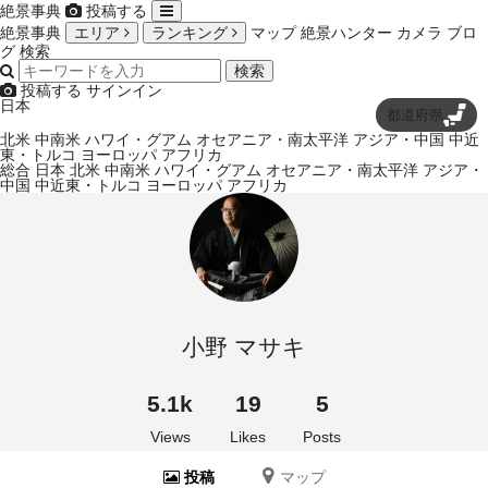
絶景事典
投稿する
絶景事典
エリア
ランキング
マップ
絶景ハンター
カメラ
ブロ
グ
検索
検索
投稿する
サインイン
日本
都道府県
北米
中南米
ハワイ・グアム
オセアニア・南太平洋
アジア・中国
中近
東・トルコ
ヨーロッパ
アフリカ
総合
日本
北米
中南米
ハワイ・グアム
オセアニア・南太平洋
アジア・
中国
中近東・トルコ
ヨーロッパ
アフリカ
小野 マサキ
5.1k
19
5
Views
Likes
Posts
投稿
マップ