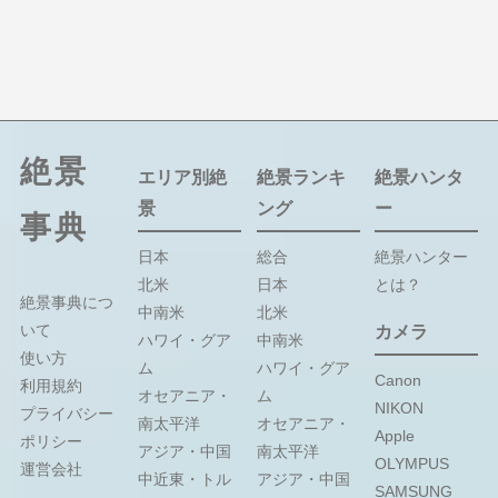
絶景
エリア別絶
絶景ランキ
絶景ハンタ
景
ング
ー
事典
日本
総合
絶景ハンター
北米
日本
とは？
絶景事典につ
中南米
北米
いて
カメラ
ハワイ・グア
中南米
使い方
ム
ハワイ・グア
Canon
利用規約
オセアニア・
ム
NIKON
プライバシー
南太平洋
オセアニア・
Apple
ポリシー
アジア・中国
南太平洋
OLYMPUS
運営会社
中近東・トル
アジア・中国
SAMSUNG