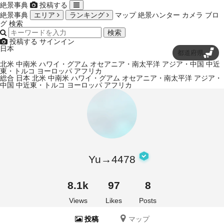
絶景事典
投稿する
絶景事典
エリア
ランキング
マップ
絶景ハンター
カメラ
ブロ
グ
検索
検索
投稿する
サインイン
日本
都道府県
北米
中南米
ハワイ・グアム
オセアニア・南太平洋
アジア・中国
中近
東・トルコ
ヨーロッパ
アフリカ
総合
日本
北米
中南米
ハワイ・グアム
オセアニア・南太平洋
アジア・
中国
中近東・トルコ
ヨーロッパ
アフリカ
Yu→4478
8.1k
97
8
Views
Likes
Posts
投稿
マップ