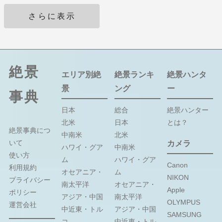
さらに表示
絶景
エリア別絶
絶景ランキ
絶景ハンタ
景
ング
ー
事典
日本
総合
絶景ハンター
北米
日本
とは？
絶景事典につ
中南米
北米
いて
カメラ
ハワイ・グア
中南米
使い方
ム
ハワイ・グア
Canon
利用規約
オセアニア・
ム
NIKON
プライバシー
南太平洋
オセアニア・
Apple
ポリシー
アジア・中国
南太平洋
OLYMPUS
運営会社
中近東・トル
アジア・中国
SAMSUNG
コ
中近東・トル