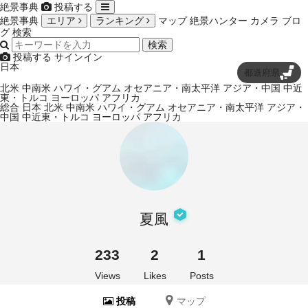
絶景事典
投稿する
絶景事典
エリア
ランキング
マップ
絶景ハンター
カメラ
ブロ
グ
検索
検索
投稿する
サインイン
日本
都道府県
北米
中南米
ハワイ・グアム
オセアニア・南太平洋
アジア・中国
中近
東・トルコ
ヨーロッパ
アフリカ
総合
日本
北米
中南米
ハワイ・グアム
オセアニア・南太平洋
アジア・
中国
中近東・トルコ
ヨーロッパ
アフリカ
夏風
233
2
1
Views
Likes
Posts
投稿
マップ