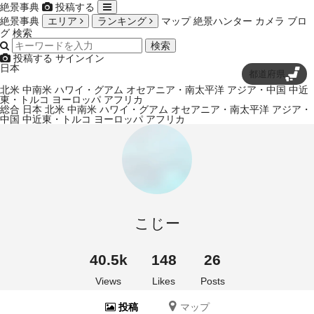
絶景事典
投稿する
絶景事典
エリア
ランキング
マップ
絶景ハンター
カメラ
ブロ
グ
検索
検索
投稿する
サインイン
日本
都道府県
北米
中南米
ハワイ・グアム
オセアニア・南太平洋
アジア・中国
中近
東・トルコ
ヨーロッパ
アフリカ
総合
日本
北米
中南米
ハワイ・グアム
オセアニア・南太平洋
アジア・
中国
中近東・トルコ
ヨーロッパ
アフリカ
こじー
40.5k
148
26
Views
Likes
Posts
投稿
マップ