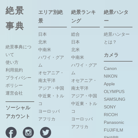
絶景
エリア別絶
絶景ランキ
絶景ハンタ
景
ング
ー
事典
日本
総合
絶景ハンター
北米
日本
とは？
絶景事典につ
中南米
北米
いて
カメラ
ハワイ・グア
中南米
使い方
ム
ハワイ・グア
Canon
利用規約
オセアニア・
ム
NIKON
プライバシー
南太平洋
オセアニア・
Apple
ポリシー
アジア・中国
南太平洋
OLYMPUS
運営会社
中近東・トル
アジア・中国
SAMSUNG
コ
中近東・トル
SONY
ソーシャル
ヨーロッパ
コ
RICOH
アカウント
アフリカ
ヨーロッパ
Panasonic
アフリカ
FUJIFILM
SHARP