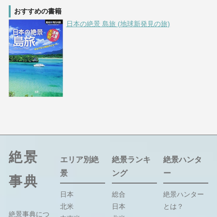
おすすめの書籍
日本の絶景 島旅 (地球新発見の旅)
絶景
エリア別絶
絶景ランキ
絶景ハンタ
景
ング
ー
事典
日本
総合
絶景ハンター
北米
日本
とは？
絶景事典につ