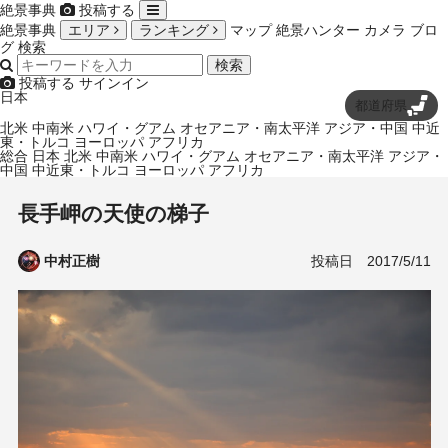
絶景事典
投稿する
絶景事典
エリア
ランキング
マップ
絶景ハンター
カメラ
ブロ
グ
検索
検索
投稿する
サインイン
日本
都道府県
北米
中南米
ハワイ・グアム
オセアニア・南太平洋
アジア・中国
中近
東・トルコ
ヨーロッパ
アフリカ
総合
日本
北米
中南米
ハワイ・グアム
オセアニア・南太平洋
アジア・
中国
中近東・トルコ
ヨーロッパ
アフリカ
長手岬の天使の梯子
投稿日
2017/5/11
中村正樹