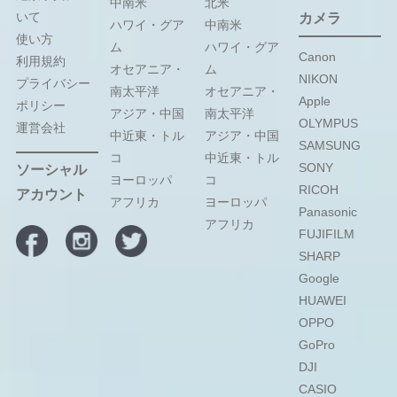
中南米
北米
いて
カメラ
ハワイ・グア
中南米
使い方
ム
ハワイ・グア
Canon
利用規約
オセアニア・
ム
NIKON
プライバシー
南太平洋
オセアニア・
Apple
ポリシー
アジア・中国
南太平洋
OLYMPUS
運営会社
中近東・トル
アジア・中国
SAMSUNG
コ
中近東・トル
SONY
ソーシャル
ヨーロッパ
コ
RICOH
アカウント
アフリカ
ヨーロッパ
Panasonic
アフリカ
FUJIFILM
SHARP
Google
HUAWEI
OPPO
GoPro
DJI
CASIO