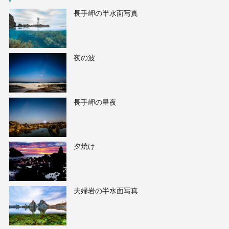
長手岬の半水面写真
夜の波
長手岬の星夜
夕焼け
夫婦岩の半水面写真