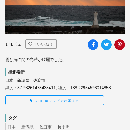
1.4kビュー
4
いいね！
雲と海の間の光芒が綺麗でした。
撮影場所
日本 - 新潟県 - 佐渡市
緯度：37.98261473438411, 経度：138.22954596014858
Googleマップで表示する
タグ
日本
新潟県
佐渡市
長手岬