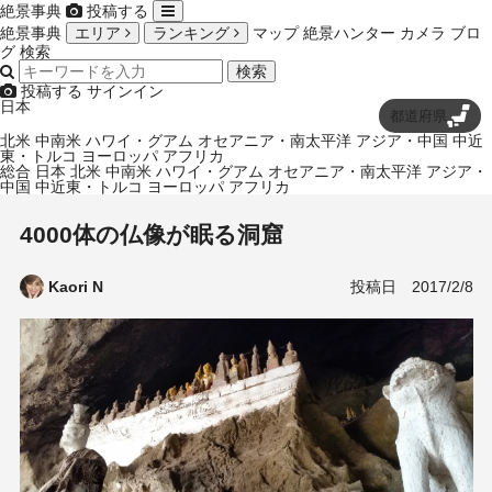
絶景事典
投稿する
絶景事典
エリア
ランキング
マップ
絶景ハンター
カメラ
ブロ
グ
検索
検索
投稿する
サインイン
日本
都道府県
北米
中南米
ハワイ・グアム
オセアニア・南太平洋
アジア・中国
中近
東・トルコ
ヨーロッパ
アフリカ
総合
日本
北米
中南米
ハワイ・グアム
オセアニア・南太平洋
アジア・
中国
中近東・トルコ
ヨーロッパ
アフリカ
4000体の仏像が眠る洞窟
投稿日
2017/2/8
Kaori N