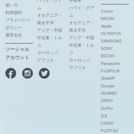
ハワイ・グア
中南米
使い方
ム
ハワイ・グア
Canon
利用規約
オセアニア・
ム
NIKON
プライバシー
南太平洋
オセアニア・
Apple
ポリシー
アジア・中国
南太平洋
OLYMPUS
運営会社
中近東・トル
アジア・中国
SAMSUNG
コ
中近東・トル
SONY
ソーシャル
ヨーロッパ
コ
RICOH
アカウント
アフリカ
ヨーロッパ
Panasonic
アフリカ
FUJIFILM
SHARP
Google
HUAWEI
OPPO
GoPro
DJI
CASIO
FUJITSU