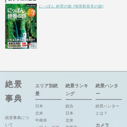
にっぽん 絶景の旅 (地球新発見の旅)
絶景
エリア別絶
絶景ランキ
絶景ハンタ
景
ング
ー
事典
日本
総合
絶景ハンター
北米
日本
とは？
絶景事典につ
中南米
北米
いて
カメラ