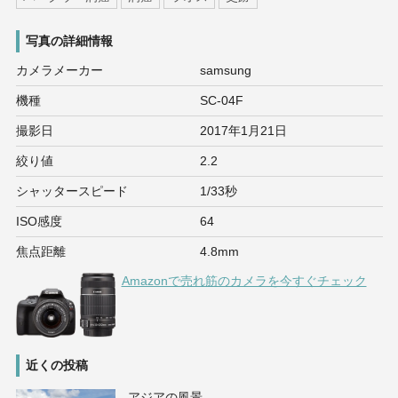
写真の詳細情報
カメラメーカー
samsung
機種
SC-04F
撮影日
2017年1月21日
絞り値
2.2
シャッタースピード
1/33秒
ISO感度
64
焦点距離
4.8mm
Amazonで売れ筋のカメラを今すぐチェック
近くの投稿
アジアの風景