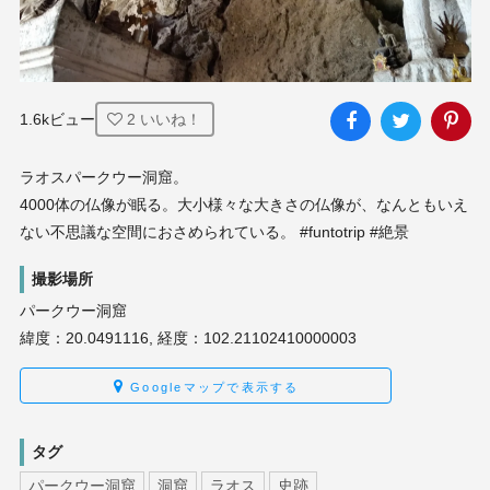
1.6kビュー
2
いいね！
ラオスパークウー洞窟。

4000体の仏像が眠る。大小様々な大きさの仏像が、なんともいえ
ない不思議な空間におさめられている。 #funtotrip #絶景
撮影場所
パークウー洞窟
緯度：20.0491116, 経度：102.21102410000003
Googleマップで表示する
タグ
パークウー洞窟
洞窟
ラオス
史跡