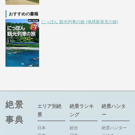
おすすめの書籍
にっぽん 観光列車の旅 (地球新発見の旅)
絶景
エリア別絶
絶景ランキ
絶景ハンタ
景
ング
ー
事典
日本
総合
絶景ハンター