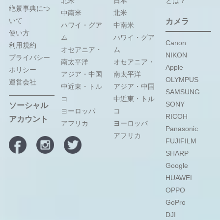
北米
日本
とは？
絶景事典につ
中南米
北米
いて
カメラ
ハワイ・グア
中南米
使い方
ム
ハワイ・グア
Canon
利用規約
オセアニア・
ム
NIKON
プライバシー
南太平洋
オセアニア・
Apple
ポリシー
アジア・中国
南太平洋
OLYMPUS
運営会社
中近東・トル
アジア・中国
SAMSUNG
コ
中近東・トル
SONY
ソーシャル
ヨーロッパ
コ
RICOH
アカウント
アフリカ
ヨーロッパ
Panasonic
アフリカ
FUJIFILM
SHARP
Google
HUAWEI
OPPO
GoPro
DJI