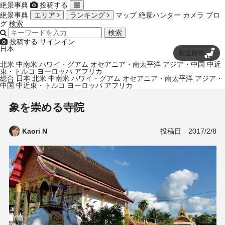
絶景事典
投稿する
絶景事典
エリア
ランキング
マップ
絶景ハンター
カメラ
ブロ
グ
検索
検索
投稿する
サインイン
日本
都道府県
北米
中南米
ハワイ・グアム
オセアニア・南太平洋
アジア・中国
中近
東・トルコ
ヨーロッパ
アフリカ
総合
日本
北米
中南米
ハワイ・グアム
オセアニア・南太平洋
アジア・
中国
中近東・トルコ
ヨーロッパ
アフリカ
象を崇める寺院
投稿日
2017/2/8
Kaori N