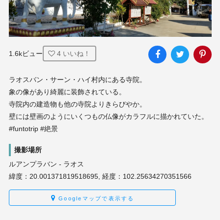
1.6kビュー
4
いいね！
ラオスバン・サーン・ハイ村内にある寺院。

象の像があり綺麗に装飾されている。

寺院内の建造物も他の寺院よりきらびやか。

壁には壁画のようにいくつもの仏像がカラフルに描かれていた。 
#funtotrip #絶景
撮影場所
ルアンプラバン - ラオス
緯度：20.001371819518695, 経度：102.25634270351566
Googleマップで表示する