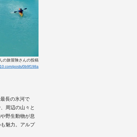
ちんの旅冒険さんの投稿
kg10.com/posts/0b9f198a
・最長の氷河で
で、周辺の山々と
物や野生動物が息
のも魅力。アルプ