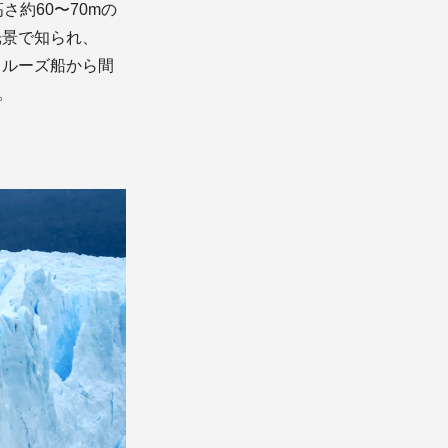
さ約60〜70mの
光景で知られ、
クルーズ船から間
。