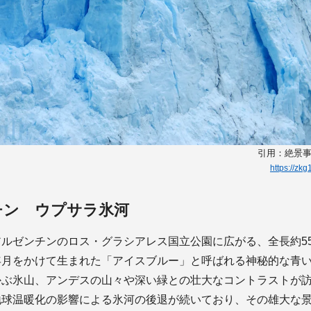
引用：絶景事典 
https://zk
チン ウプサラ氷河
ルゼンチンのロス・グラシアレス国立公園に広がる、全長約55
年月をかけて生まれた「アイスブルー」と呼ばれる神秘的な青
かぶ氷山、アンデスの山々や深い緑との壮大なコントラストが
地球温暖化の影響による氷河の後退が続いており、その雄大な