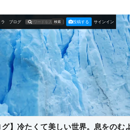
メラ
ブログ
投稿する
サインイン
検索
ログ】冷たくて美しい世界。息をのむ