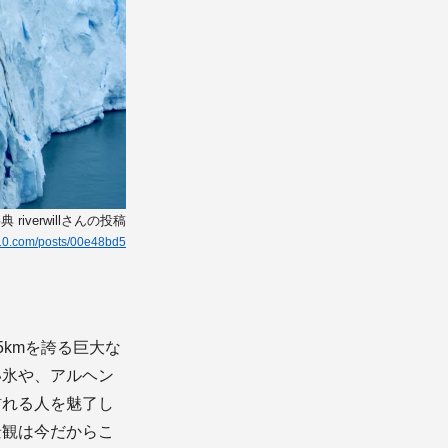
riverwillさんの投稿
g10.com/posts/00e48bd5
kmを誇る巨大な
い氷や、アルヘン
訪れる人を魅了し
景観は今だからこ