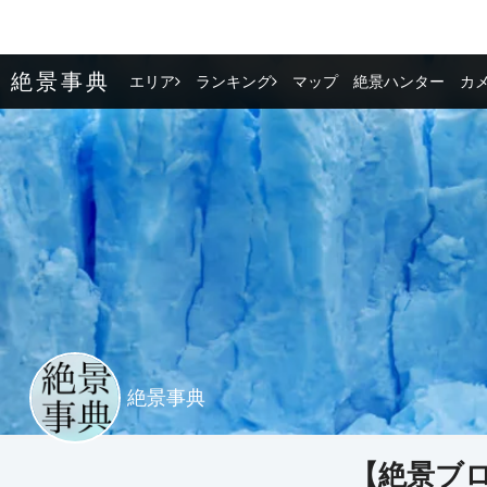
絶景事典
エリア
ランキング
マップ
絶景ハンター
カ
絶景事典
【絶景ブ