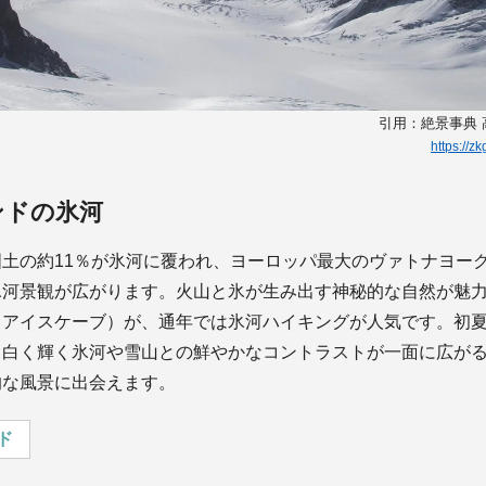
引用：絶景事典
https://z
ンドの氷河
土の約11％が氷河に覆われ、ヨーロッパ最大のヴァトナヨー
氷河景観が広がります。火山と氷が生み出す神秘的な自然が魅
（アイスケーブ）が、通年では氷河ハイキングが人気です。初
、白く輝く氷河や雪山との鮮やかなコントラストが一面に広が
的な風景に出会えます。
ド