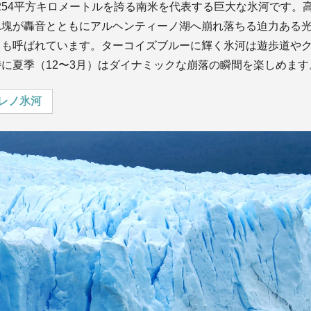
約254平方キロメートルを誇る南米を代表する巨大な氷河です。高
氷塊が轟音とともにアルヘンティーノ湖へ崩れ落ちる迫力ある
とも呼ばれています。ターコイズブルーに輝く氷河は遊歩道や
に夏季（12〜3月）はダイナミックな崩落の瞬間を楽しめます
レノ氷河