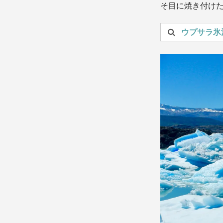
そ目に焼き付け
投稿を検索：
ウプサラ氷