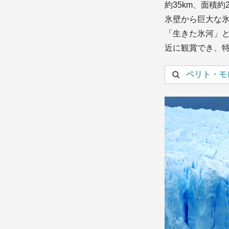
約35km、面積
氷壁から巨大な
「生きた氷河」
近に観賞でき、特
投稿を検索：
ペリト・モ