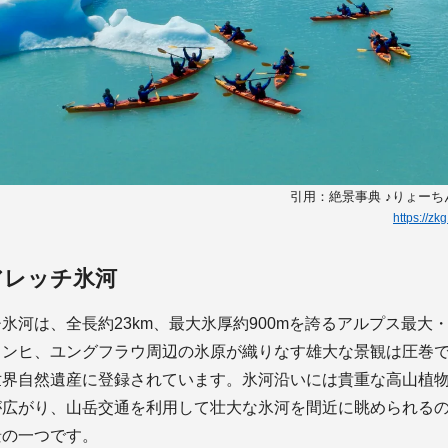
引用：絶景事典 ♪りょー
https://z
アレッチ氷河
氷河は、全長約23km、最大氷厚約900mを誇るアルプス最大
メンヒ、ユングフラウ周辺の氷原が織りなす雄大な景観は圧巻
世界自然遺産に登録されています。氷河沿いには貴重な高山植
が広がり、山岳交通を利用して壮大な氷河を間近に眺められる
景の一つです。