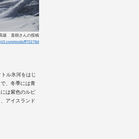
 高坂 直樹さんの投稿
kg10.com/posts/ff70278d
クトル氷河をはじ
力で、冬季には青
夏には紫色のルピ
る、アイスランド