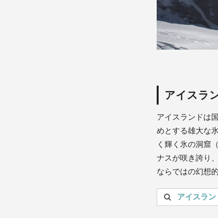
アイスラ
アイスランドは国
めとする雄大な
く輝く氷の洞窟
ナスが咲き誇り
ならではの幻想
投稿を検索：
アイスラン