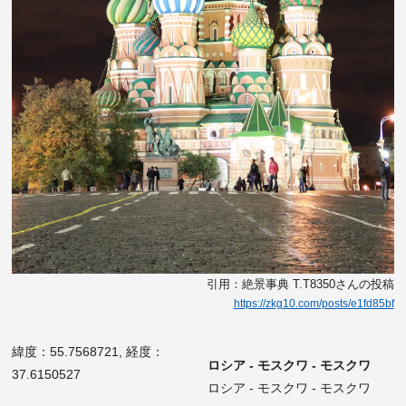
引用：絶景事典 T.T8350さんの投稿
https://zkg10.com/posts/e1fd85bf
緯度：55.7568721, 経度：
ロシア - モスクワ - モスクワ
37.6150527
ロシア - モスクワ - モスクワ