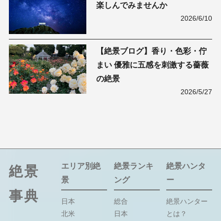
楽しんでみませんか
2026/6/10
【絶景ブログ】香り・色彩・佇
まい 優雅に五感を刺激する薔薇
の絶景
2026/5/27
エリア別絶
絶景ランキ
絶景ハンタ
絶景
景
ング
ー
事典
日本
総合
絶景ハンター
北米
日本
とは？