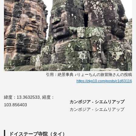
引用：絶景事典 ♪りょーちんの旅冒険さんの投稿
https://zkg10.com/posts/c1d63116
緯度：13.3632533, 経度：
カンボジア - シエムリアップ
103.856403
カンボジア - シエムリアップ
ドイステープ寺院（タイ）