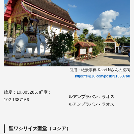
引用：絶景事典 Kaori Nさんの投稿
https://zkg10.com/posts/118587b8
緯度：19.883285, 経度：
ルアンプラバン - ラオス
102.1387166
ルアンプラバン - ラオス
聖ワシリイ大聖堂（ロシア）