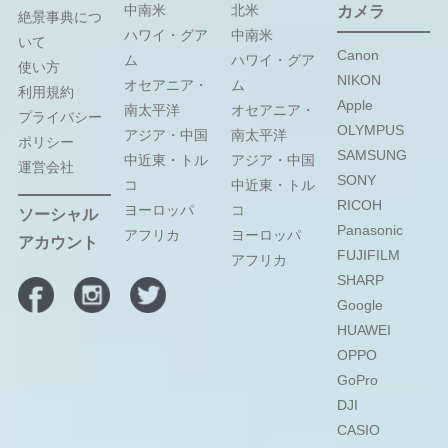
中南米
北米
カメラ
絶景事典につ
ハワイ・グア
中南米
いて
Canon
ム
ハワイ・グア
使い方
NIKON
オセアニア・
ム
利用規約
Apple
南太平洋
オセアニア・
プライバシー
OLYMPUS
アジア・中国
南太平洋
ポリシー
SAMSUNG
中近東・トル
アジア・中国
運営会社
SONY
コ
中近東・トル
RICOH
ヨーロッパ
コ
ソーシャル
Panasonic
アフリカ
ヨーロッパ
アカウント
FUJIFILM
アフリカ
SHARP
Google
HUAWEI
OPPO
GoPro
DJI
CASIO