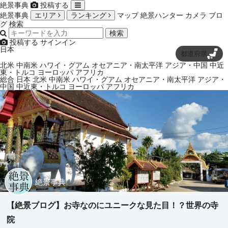
絶景事典
投稿する
絶景事典
エリア
ランキング
マップ
絶景ハンター
カメラ
ブロ
グ
検索
検索
投稿する
サインイン
日本
都道府県
北米
中南米
ハワイ・グアム
オセアニア・南太平洋
アジア・中国
中近
東・トルコ
ヨーロッパ
アフリカ
総合
日本
北米
中南米
ハワイ・グアム
オセアニア・南太平洋
アジア・
中国
中近東・トルコ
ヨーロッパ
アフリカ
絶景事典
【絶景ブログ】お寺なのにユニークな見た目！？世界の寺
院