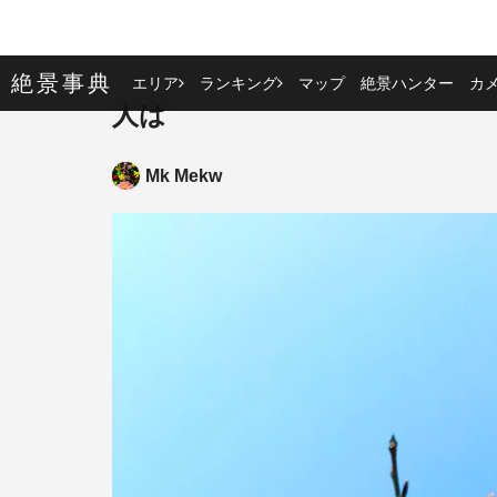
絶景事典
エリア
ランキング
マップ
絶景ハンター
カ
人は
Mk Mekw