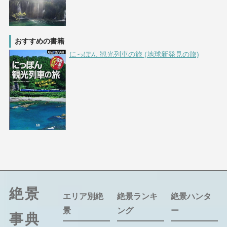
おすすめの書籍
にっぽん 観光列車の旅 (地球新発見の旅)
絶景
エリア別絶
絶景ランキ
絶景ハンタ
景
ング
ー
事典