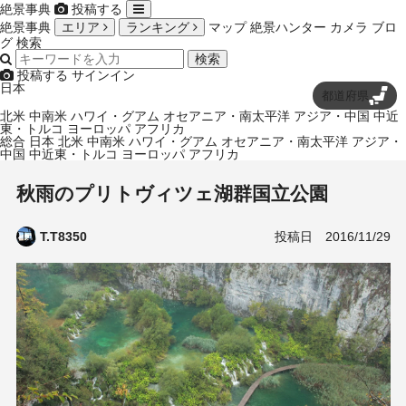
絶景事典
投稿する
絶景事典
エリア
ランキング
マップ
絶景ハンター
カメラ
ブロ
グ
検索
検索
投稿する
サインイン
日本
都道府県
北米
中南米
ハワイ・グアム
オセアニア・南太平洋
アジア・中国
中近
東・トルコ
ヨーロッパ
アフリカ
総合
日本
北米
中南米
ハワイ・グアム
オセアニア・南太平洋
アジア・
中国
中近東・トルコ
ヨーロッパ
アフリカ
秋雨のプリトヴィツェ湖群国立公園
投稿日
2016/11/29
T.T8350