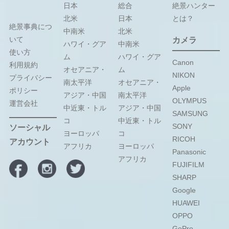
日本
総合
絶景ハンター
北米
日本
とは？
絶景事典につ
中南米
北米
いて
カメラ
ハワイ・グア
中南米
使い方
ム
ハワイ・グア
Canon
利用規約
オセアニア・
ム
NIKON
プライバシー
南太平洋
オセアニア・
Apple
ポリシー
アジア・中国
南太平洋
OLYMPUS
運営会社
中近東・トル
アジア・中国
SAMSUNG
コ
中近東・トル
SONY
ソーシャル
ヨーロッパ
コ
RICOH
アカウント
アフリカ
ヨーロッパ
Panasonic
アフリカ
FUJIFILM
SHARP
Google
HUAWEI
OPPO
GoPro