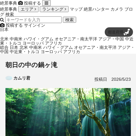
絶景事典
投稿する
絶景事典
エリア
ランキング
マップ
絶景ハンター
カメラ
ブロ
グ
検索
検索
投稿する
サインイン
日本
都道府県
北米
中南米
ハワイ・グアム
オセアニア・南太平洋
アジア・中国
中近
東・トルコ
ヨーロッパ
アフリカ
総合
日本
北米
中南米
ハワイ・グアム
オセアニア・南太平洋
アジア・
中国
中近東・トルコ
ヨーロッパ
アフリカ
朝日の中の鍋ヶ滝
カムリ君
投稿日
2026/5/23