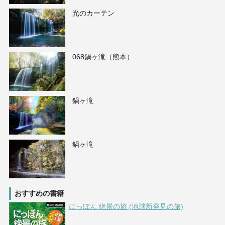
光のカーテン
068鍋ヶ滝（熊本）
鍋ヶ滝
鍋ヶ滝
おすすめの書籍
にっぽん 絶景の旅 (地球新発見の旅)