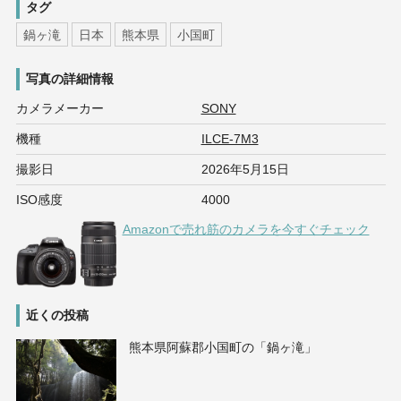
タグ
鍋ヶ滝
日本
熊本県
小国町
写真の詳細情報
カメラメーカー
SONY
機種
ILCE-7M3
撮影日
2026年5月15日
ISO感度
4000
Amazonで売れ筋のカメラを今すぐチェック
近くの投稿
熊本県阿蘇郡小国町の「鍋ヶ滝」