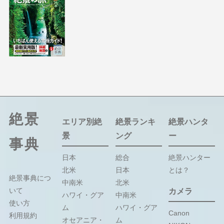
絶景
エリア別絶
絶景ランキ
絶景ハンタ
景
ング
ー
事典
日本
総合
絶景ハンター
北米
日本
とは？
絶景事典につ
中南米
北米
いて
カメラ
ハワイ・グア
中南米
使い方
ム
ハワイ・グア
Canon
利用規約
オセアニア・
ム