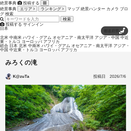
絶景事典
投稿する
絶景事典
エリア
ランキング
マップ
絶景ハンター
カメラ
ブロ
グ
検索
検索
投稿する
サインイン
日本
都道府県
北米
中南米
ハワイ・グアム
オセアニア・南太平洋
アジア・中国
中近
東・トルコ
ヨーロッパ
アフリカ
総合
日本
北米
中南米
ハワイ・グアム
オセアニア・南太平洋
アジア・
中国
中近東・トルコ
ヨーロッパ
アフリカ
みろくの滝
投稿日
2026/7/6
K@zuTa