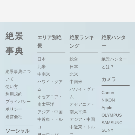
絶景
エリア別絶
絶景ランキ
絶景ハンタ
景
ング
ー
事典
日本
総合
絶景ハンター
北米
日本
とは？
絶景事典につ
中南米
北米
いて
カメラ
ハワイ・グア
中南米
使い方
ム
ハワイ・グア
Canon
利用規約
オセアニア・
ム
NIKON
プライバシー
南太平洋
オセアニア・
Apple
ポリシー
アジア・中国
南太平洋
OLYMPUS
運営会社
中近東・トル
アジア・中国
SAMSUNG
コ
中近東・トル
SONY
ソーシャル
ヨーロッパ
コ