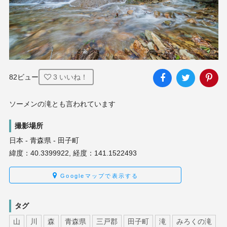
82ビュー
3
いいね！
ソーメンの滝とも言われています
撮影場所
日本 - 青森県 - 田子町
緯度：40.3399922, 経度：141.1522493
Googleマップで表示する
タグ
山
川
森
青森県
三戸郡
田子町
滝
みろくの滝