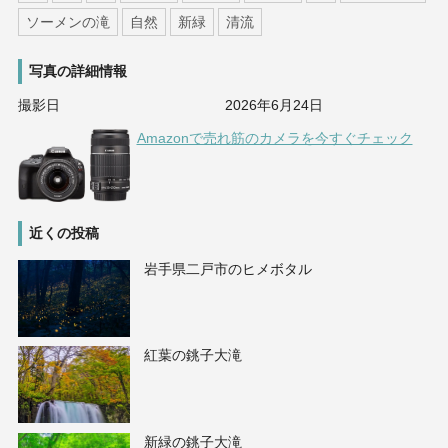
ソーメンの滝
自然
新緑
清流
写真の詳細情報
撮影日
2026年6月24日
Amazonで売れ筋のカメラを今すぐチェック
近くの投稿
岩手県二戸市のヒメボタル
紅葉の銚子大滝
新緑の銚子大滝