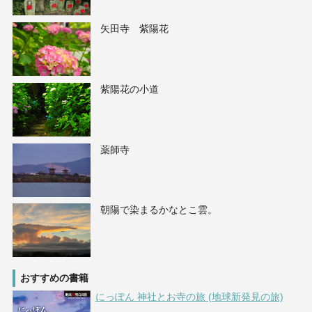
矢田寺 紫陽花
紫陽花の小道
薬師寺
朝陽で染まるかなとこ雲。
おすすめの書籍
にっぽん 神社とお寺の旅 (地球新発見の旅)