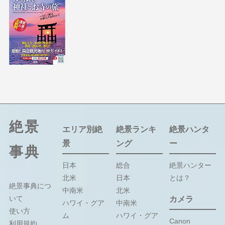
絶景
エリア別絶
絶景ランキ
絶景ハンタ
景
ング
ー
事典
日本
総合
絶景ハンター
北米
日本
とは？
絶景事典につ
中南米
北米
いて
カメラ
ハワイ・グア
中南米
使い方
ム
ハワイ・グア
Canon
利用規約