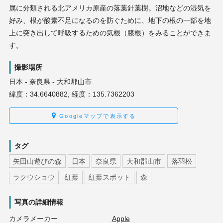
属に分類される北アメリカ原産の落葉針葉樹。沼地などの湿気を
好み、根が酸素不足になるのを防ぐために、地下の根の一部を地
上に突き出して呼吸するための気根（膝根）をみることができま
す。
撮影場所
日本 - 奈良県 - 大和郡山市
緯度：34.6640882, 経度：135.7362203
Googleマップで表示する
タグ
矢田山遊びの森
日本
奈良県
大和郡山市
落羽松
ラクウショウ
紅葉
紅葉スポット
森
写真の詳細情報
カメラメーカー
Apple