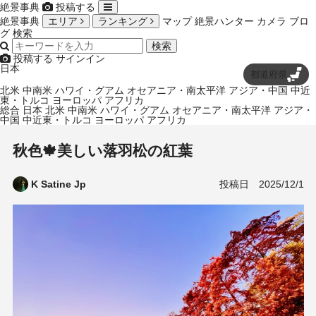
絶景事典
投稿する
絶景事典
エリア
ランキング
マップ
絶景ハンター
カメラ
ブロ
グ
検索
検索
投稿する
サインイン
日本
都道府県
北米
中南米
ハワイ・グアム
オセアニア・南太平洋
アジア・中国
中近
東・トルコ
ヨーロッパ
アフリカ
総合
日本
北米
中南米
ハワイ・グアム
オセアニア・南太平洋
アジア・
中国
中近東・トルコ
ヨーロッパ
アフリカ
秋色🍁美しい落羽松の紅葉
投稿日
2025/12/1
K Satine Jp