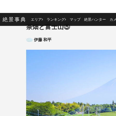
絶景事典
エリア
ランキング
マップ
絶景ハンター
カ
茶畑と富士山⑤
伊藤 和平