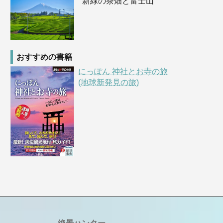
新緑の茶畑と富士山
おすすめの書籍
にっぽん 神社とお寺の旅
(地球新発見の旅)