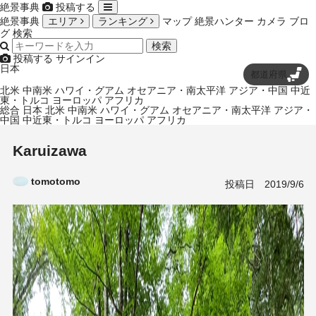
絶景事典
投稿する
絶景事典
エリア
ランキング
マップ
絶景ハンター
カメラ
ブロ
グ
検索
検索
投稿する
サインイン
日本
都道府県
北米
中南米
ハワイ・グアム
オセアニア・南太平洋
アジア・中国
中近
東・トルコ
ヨーロッパ
アフリカ
総合
日本
北米
中南米
ハワイ・グアム
オセアニア・南太平洋
アジア・
中国
中近東・トルコ
ヨーロッパ
アフリカ
Karuizawa
tomotomo
投稿日
2019/9/6