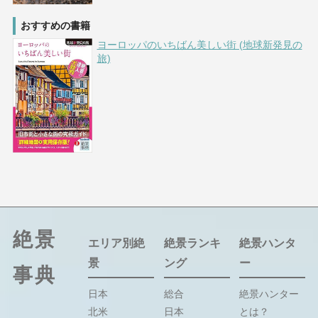
おすすめの書籍
ヨーロッパのいちばん美しい街 (地球新発見の
旅)
絶景
エリア別絶
絶景ランキ
絶景ハンタ
景
ング
ー
事典
日本
総合
絶景ハンター
北米
日本
とは？