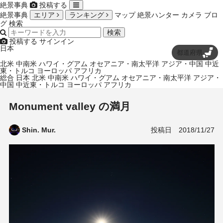
絶景事典
投稿する
絶景事典
エリア
ランキング
マップ
絶景ハンター
カメラ
ブロ
グ
検索
検索
投稿する
サインイン
日本
都道府県
北米
中南米
ハワイ・グアム
オセアニア・南太平洋
アジア・中国
中近
東・トルコ
ヨーロッパ
アフリカ
総合
日本
北米
中南米
ハワイ・グアム
オセアニア・南太平洋
アジア・
中国
中近東・トルコ
ヨーロッパ
アフリカ
Monument valley の満月
投稿日
2018/11/27
Shin. Mur.