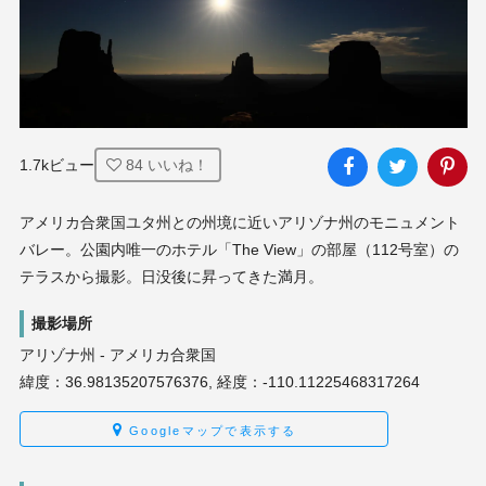
1.7kビュー
84
いいね！
アメリカ合衆国ユタ州との州境に近いアリゾナ州のモニュメント
バレー。公園内唯一のホテル「The View」の部屋（112号室）の
テラスから撮影。日没後に昇ってきた満月。
撮影場所
アリゾナ州 - アメリカ合衆国
緯度：36.98135207576376, 経度：-110.11225468317264
Googleマップで表示する