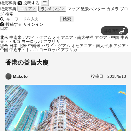
絶景事典
投稿する
絶景事典
エリア
ランキング
マップ
絶景ハンター
カメラ
ブロ
グ
検索
検索
投稿する
サインイン
日本
都道府県
北米
中南米
ハワイ・グアム
オセアニア・南太平洋
アジア・中国
中近
東・トルコ
ヨーロッパ
アフリカ
総合
日本
北米
中南米
ハワイ・グアム
オセアニア・南太平洋
アジア・
中国
中近東・トルコ
ヨーロッパ
アフリカ
香港の益昌大廈
投稿日
2018/5/13
Makoto