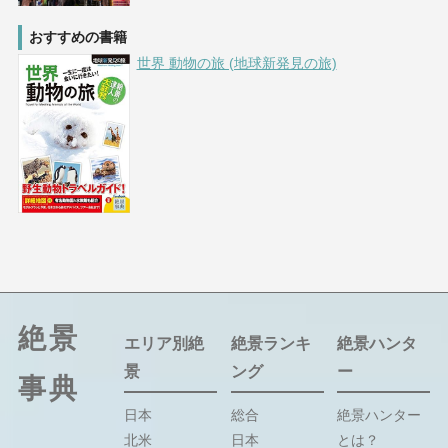
おすすめの書籍
世界 動物の旅 (地球新発見の旅)
絶景
エリア別絶
絶景ランキ
絶景ハンタ
景
ング
ー
事典
日本
総合
絶景ハンター
北米
日本
とは？