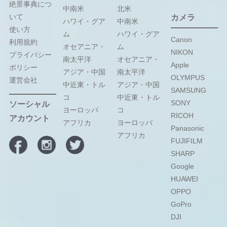
絶景事典につ
中南米
北米
いて
カメラ
ハワイ・グア
中南米
使い方
ム
ハワイ・グア
Canon
利用規約
オセアニア・
ム
NIKON
プライバシー
南太平洋
オセアニア・
Apple
ポリシー
アジア・中国
南太平洋
OLYMPUS
運営会社
中近東・トル
アジア・中国
SAMSUNG
コ
中近東・トル
SONY
ソーシャル
ヨーロッパ
コ
RICOH
アカウント
アフリカ
ヨーロッパ
Panasonic
アフリカ
FUJIFILM
SHARP
Google
HUAWEI
OPPO
GoPro
DJI