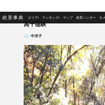
絶景事典
エリア
ランキング
マップ
絶景ハンター
カ
高千穂峡
中洋子