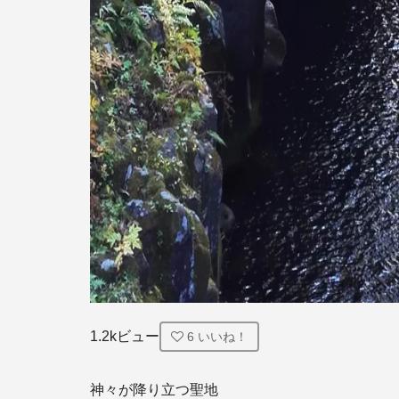
1.2kビュー
6
いいね！
神々が降り立つ聖地