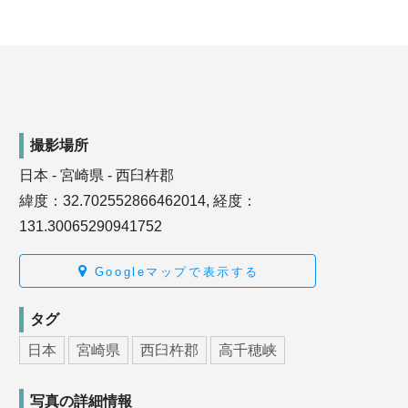
撮影場所
日本 - 宮崎県 - 西臼杵郡
緯度：32.702552866462014, 経度：
131.30065290941752
Googleマップで表示する
タグ
日本
宮崎県
西臼杵郡
高千穂峡
写真の詳細情報