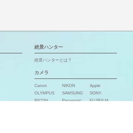
絶景ハンター
絶景ハンターとは？
カメラ
Canon
NIKON
Apple
OLYMPUS
SAMSUNG
SONY
RICOH
Panasonic
FUJIFILM
SHARP
Google
HUAWEI
OPPO
GoPro
DJI
CASIO
FUJITSU
LEICA
KYOCERA
LG