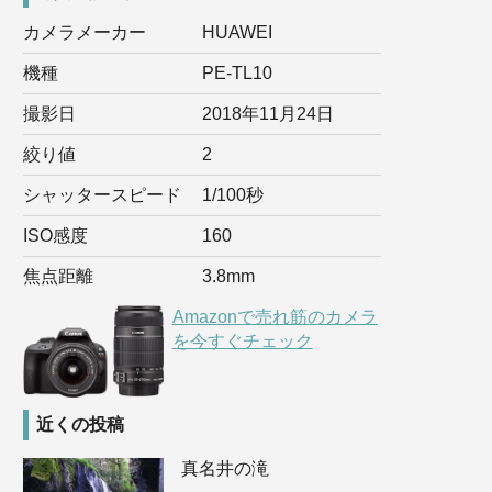
カメラメーカー
HUAWEI
機種
PE-TL10
撮影日
2018年11月24日
絞り値
2
シャッタースピード
1/100秒
ISO感度
160
焦点距離
3.8mm
Amazonで売れ筋のカメラ
を今すぐチェック
近くの投稿
真名井の滝