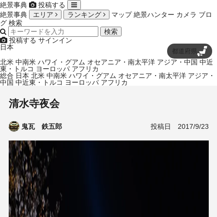
絶景事典
投稿する
絶景事典
エリア
ランキング
マップ
絶景ハンター
カメラ
ブロ
グ
検索
検索
投稿する
サインイン
日本
都道府県
北米
中南米
ハワイ・グアム
オセアニア・南太平洋
アジア・中国
中近
東・トルコ
ヨーロッパ
アフリカ
総合
日本
北米
中南米
ハワイ・グアム
オセアニア・南太平洋
アジア・
中国
中近東・トルコ
ヨーロッパ
アフリカ
清水寺夜会
投稿日
2017/9/23
鬼瓦 鉄五郎