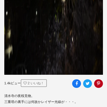
1.4kビュー
2
いいね！
清水寺の夜桜見物。

三重塔の裏手には何故かレイザー光線が・・・。