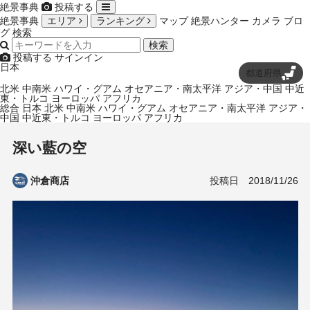
絶景事典
投稿する
絶景事典
エリア
ランキング
マップ
絶景ハンター
カメラ
ブロ
グ
検索
検索
投稿する
サインイン
日本
都道府県
北米
中南米
ハワイ・グアム
オセアニア・南太平洋
アジア・中国
中近
東・トルコ
ヨーロッパ
アフリカ
総合
日本
北米
中南米
ハワイ・グアム
オセアニア・南太平洋
アジア・
中国
中近東・トルコ
ヨーロッパ
アフリカ
深い藍の空
投稿日
2018/11/26
沖倉商店