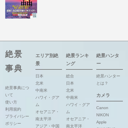
絶景
エリア別絶
絶景ランキ
絶景ハンタ
景
ング
ー
事典
日本
総合
絶景ハンター
北米
日本
とは？
絶景事典につ
中南米
北米
いて
カメラ
ハワイ・グア
中南米
使い方
ム
ハワイ・グア
Canon
利用規約
オセアニア・
ム
NIKON
プライバシー
南太平洋
オセアニア・
Apple
ポリシー
アジア・中国
南太平洋