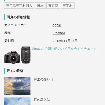
三宅島三宅村阿古
日本
東京都
三宅村
写真の詳細情報
カメラメーカー
apple
機種
iPhoneX
撮影日
2018年11月25日
Amazonで売れ筋のカメラを今すぐチェック
近くの投稿
師走の暑い日
虹の島とは