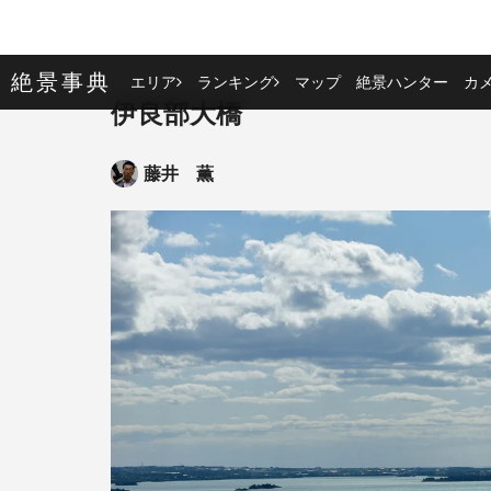
絶景事典
エリア
ランキング
マップ
絶景ハンター
カ
伊良部大橋
藤井 薫