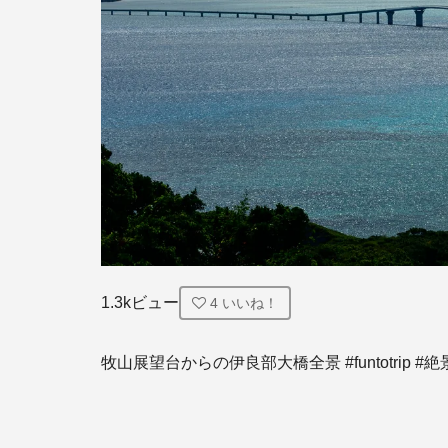
1.3kビュー
4
いいね！
牧山展望台からの伊良部大橋全景 #funtotrip #絶