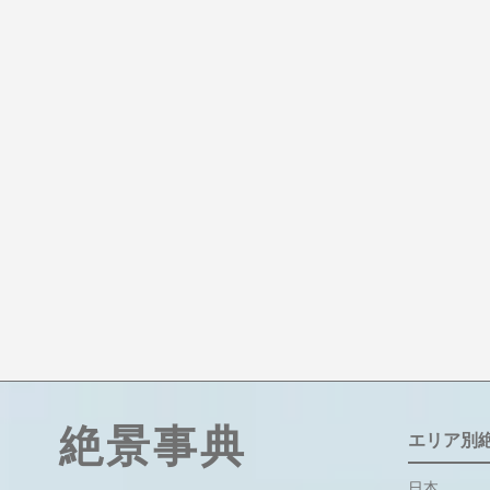
絶景事典
エリア別
日本