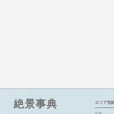
絶景事典
エリア別
日本