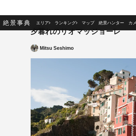
絶景事典
エリア
ランキング
マップ
絶景ハンター
カ
夕暮れのリオマッジョーレ
Mitsu Seshimo