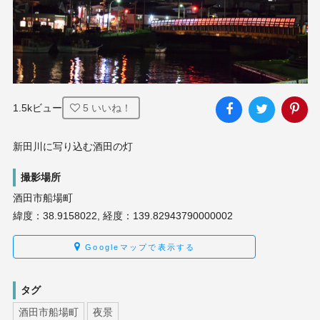
1.5kビュー
5
いいね！
新田川に写り込む酒田の灯
撮影場所
酒田市船場町
緯度：38.9158022, 経度：139.82943790000002
Googleマップで表示する
タグ
酒田市船場町
夜景