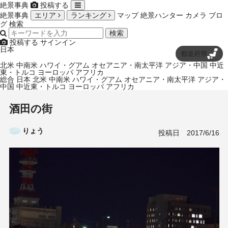
絶景事典
投稿する
絶景事典
エリア
ランキング
マップ
絶景ハンター
カメラ
ブロ
グ
検索
検索
投稿する
サインイン
日本
都道府県
北米
中南米
ハワイ・グアム
オセアニア・南太平洋
アジア・中国
中近
東・トルコ
ヨーロッパ
アフリカ
総合
日本
北米
中南米
ハワイ・グアム
オセアニア・南太平洋
アジア・
中国
中近東・トルコ
ヨーロッパ
アフリカ
酒田の街
りょう
投稿日
2017/6/16