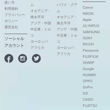
使い方
ム
ハワイ・グア
Canon
利用規約
オセアニア・
ム
NIKON
プライバシー
南太平洋
オセアニア・
Apple
ポリシー
アジア・中国
南太平洋
OLYMPUS
運営会社
中近東・トル
アジア・中国
SAMSUNG
コ
中近東・トル
SONY
ソーシャル
ヨーロッパ
コ
RICOH
アカウント
アフリカ
ヨーロッパ
Panasonic
アフリカ
FUJIFILM
SHARP
Google
HUAWEI
OPPO
GoPro
DJI
CASIO
FUJITSU