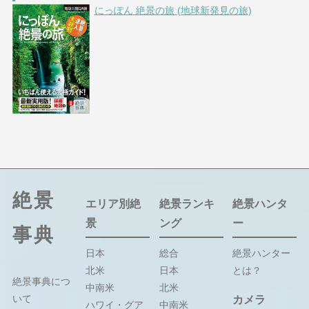
にっぽん 絶景の旅 (地球新発見の旅)
絶景
エリア別絶
絶景ランキ
絶景ハンタ
景
ング
ー
事典
日本
総合
絶景ハンター
北米
日本
とは？
絶景事典につ
中南米
北米
いて
カメラ
ハワイ・グア
中南米