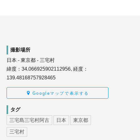
撮影場所
日本 - 東京都 - 三宅村
緯度：34.066925902112956, 経度：
139.48168757928465
Googleマップで表示する
タグ
三宅島三宅村阿古
日本
東京都
三宅村