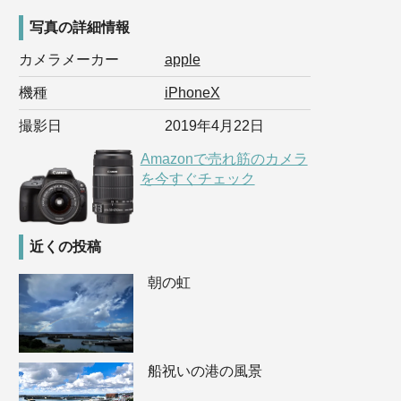
写真の詳細情報
カメラメーカー
apple
機種
iPhoneX
撮影日
2019年4月22日
Amazonで売れ筋のカメラ
を今すぐチェック
近くの投稿
朝の虹
船祝いの港の風景