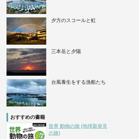
夕方のスコールと虹
三本岳と夕陽
台風養生をする漁船たち
おすすめの書籍
世界 動物の旅 (地球新発見
の旅)