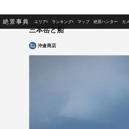
絶景事典
エリア
ランキング
マップ
絶景ハンター
カ
三本岳と船
沖倉商店