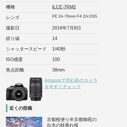
機種
ILCE-7RM2
FE 24-70mm F4 ZA OSS
レンズ
撮影日
2016年7月8日
絞り値
14
シャッタースピード
1/40秒
ISO感度
100
焦点距離
38mm
Amazonで売れ筋のカメラ
を今すぐチェック
近くの投稿
京都桜便り🌸京都御苑の
出水の枝垂れ桜