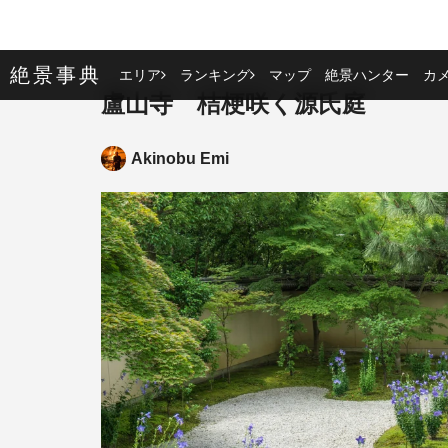
絶景事典
エリア
ランキング
マップ
絶景ハンター
カ
盧山寺 桔梗咲く源氏庭
Akinobu Emi