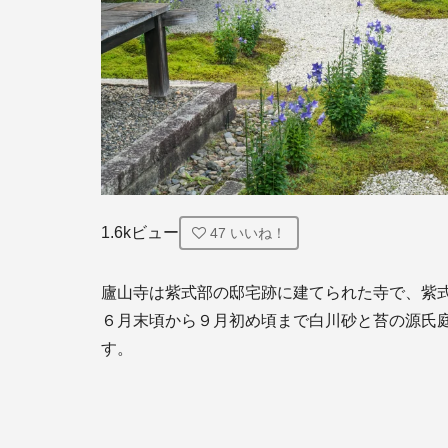
1.6kビュー
47
いいね！
廬山寺は紫式部の邸宅跡に建てられた寺で、紫式
６月末頃から９月初め頃まで白川砂と苔の源氏
す。