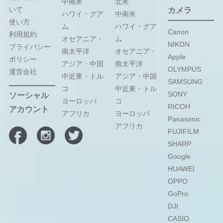
中南米
北米
いて
カメラ
ハワイ・グア
中南米
使い方
ム
ハワイ・グア
Canon
利用規約
オセアニア・
ム
NIKON
プライバシー
南太平洋
オセアニア・
Apple
ポリシー
アジア・中国
南太平洋
OLYMPUS
運営会社
中近東・トル
アジア・中国
SAMSUNG
コ
中近東・トル
SONY
ソーシャル
ヨーロッパ
コ
RICOH
アカウント
アフリカ
ヨーロッパ
Panasonic
アフリカ
FUJIFILM
SHARP
Google
HUAWEI
OPPO
GoPro
DJI
CASIO