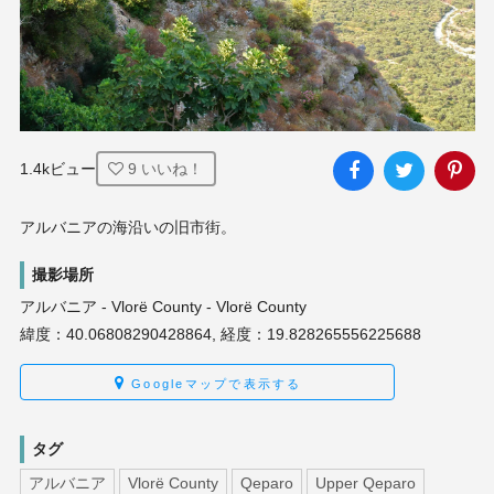
1.4kビュー
9
いいね！
アルバニアの海沿いの旧市街。
撮影場所
アルバニア - Vlorë County - Vlorë County
緯度：40.06808290428864, 経度：19.828265556225688
Googleマップで表示する
タグ
アルバニア
Vlorë County
Qeparo
Upper Qeparo