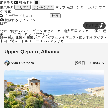
絶景事典
投稿する
絶景事典
エリア
ランキング
マップ
絶景ハンター
カメラ
ブロ
グ
検索
検索
投稿する
サインイン
日本
都道府県
北米
中南米
ハワイ・グアム
オセアニア・南太平洋
アジア・中国
中近
東・トルコ
ヨーロッパ
アフリカ
総合
日本
北米
中南米
ハワイ・グアム
オセアニア・南太平洋
アジア・
中国
中近東・トルコ
ヨーロッパ
アフリカ
Upper Qeparo, Albania
投稿日
2018/6/15
Shin Okamoto