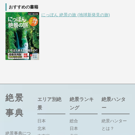
おすすめの書籍
にっぽん 絶景の旅 (地球新発見の旅)
絶景
エリア別絶
絶景ランキ
絶景ハンタ
景
ング
ー
事典
日本
総合
絶景ハンター
北米
日本
とは？
絶景事典につ