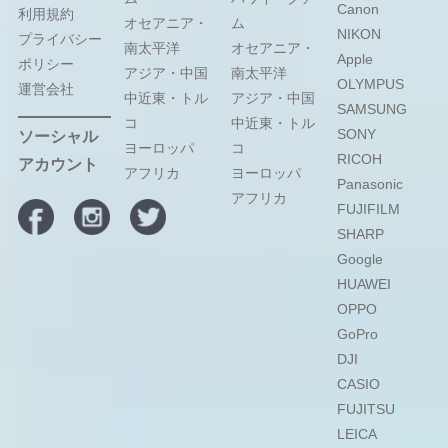
Canon
利用規約
オセアニア・
ム
NIKON
プライバシー
南太平洋
オセアニア・
Apple
ポリシー
アジア・中国
南太平洋
OLYMPUS
運営会社
中近東・トル
アジア・中国
SAMSUNG
コ
中近東・トル
SONY
ソーシャル
ヨーロッパ
コ
RICOH
アカウント
アフリカ
ヨーロッパ
Panasonic
アフリカ
FUJIFILM
SHARP
Google
HUAWEI
OPPO
GoPro
DJI
CASIO
FUJITSU
LEICA