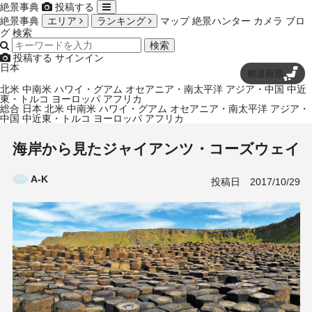
絶景事典
投稿する
絶景事典
エリア
ランキング
マップ
絶景ハンター
カメラ
ブロ
グ
検索
検索
投稿する
サインイン
日本
都道府県
北米
中南米
ハワイ・グアム
オセアニア・南太平洋
アジア・中国
中近
東・トルコ
ヨーロッパ
アフリカ
総合
日本
北米
中南米
ハワイ・グアム
オセアニア・南太平洋
アジア・
中国
中近東・トルコ
ヨーロッパ
アフリカ
海岸から見たジャイアンツ・コーズウェイ
A-K
投稿日
2017/10/29