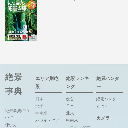
絶景
エリア別絶
絶景ランキ
絶景ハンタ
景
ング
ー
事典
日本
総合
絶景ハンター
北米
日本
とは？
絶景事典につ
中南米
北米
いて
カメラ
ハワイ・グア
中南米
使い方
ム
ハワイ・グア