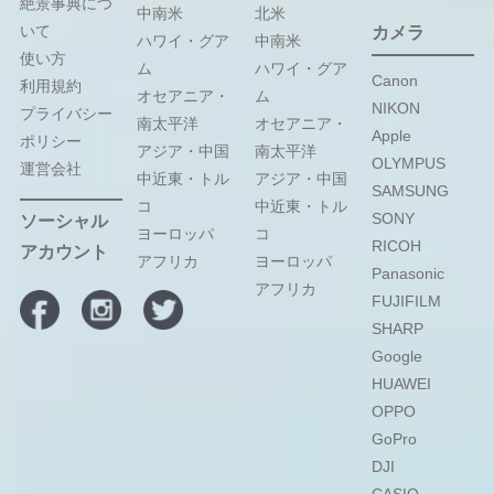
絶景事典につ
中南米
北米
いて
カメラ
ハワイ・グア
中南米
使い方
ム
ハワイ・グア
Canon
利用規約
オセアニア・
ム
NIKON
プライバシー
南太平洋
オセアニア・
Apple
ポリシー
アジア・中国
南太平洋
OLYMPUS
運営会社
中近東・トル
アジア・中国
SAMSUNG
コ
中近東・トル
SONY
ソーシャル
ヨーロッパ
コ
RICOH
アカウント
アフリカ
ヨーロッパ
Panasonic
アフリカ
FUJIFILM
SHARP
Google
HUAWEI
OPPO
GoPro
DJI