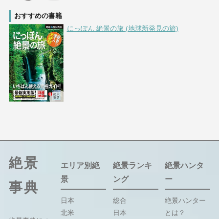
おすすめの書籍
にっぽん 絶景の旅 (地球新発見の旅)
絶景
エリア別絶
絶景ランキ
絶景ハンタ
景
ング
ー
事典
日本
総合
絶景ハンター
北米
日本
とは？