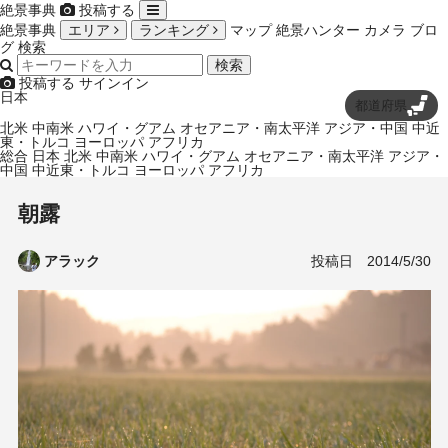
絶景事典
投稿する
絶景事典
エリア
ランキング
マップ
絶景ハンター
カメラ
ブロ
グ
検索
検索
投稿する
サインイン
日本
都道府県
北米
中南米
ハワイ・グアム
オセアニア・南太平洋
アジア・中国
中近
東・トルコ
ヨーロッパ
アフリカ
総合
日本
北米
中南米
ハワイ・グアム
オセアニア・南太平洋
アジア・
中国
中近東・トルコ
ヨーロッパ
アフリカ
朝露
投稿日
2014/5/30
アラック