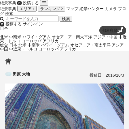
絶景事典
投稿する
絶景事典
エリア
ランキング
マップ
絶景ハンター
カメラ
ブロ
グ
検索
検索
投稿する
サインイン
日本
都道府県
北米
中南米
ハワイ・グアム
オセアニア・南太平洋
アジア・中国
中近
東・トルコ
ヨーロッパ
アフリカ
総合
日本
北米
中南米
ハワイ・グアム
オセアニア・南太平洋
アジア・
中国
中近東・トルコ
ヨーロッパ
アフリカ
青
田原 大地
投稿日
2016/10/3