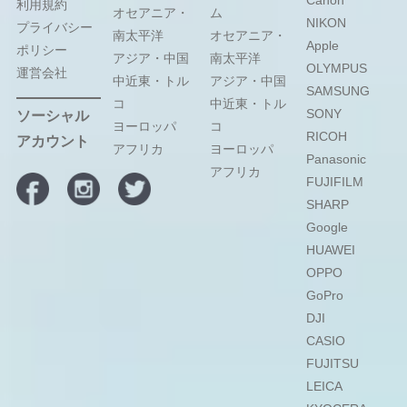
利用規約
オセアニア・
ム
NIKON
プライバシー
南太平洋
オセアニア・
Apple
ポリシー
アジア・中国
南太平洋
OLYMPUS
運営会社
中近東・トル
アジア・中国
SAMSUNG
コ
中近東・トル
SONY
ソーシャル
ヨーロッパ
コ
RICOH
アカウント
アフリカ
ヨーロッパ
Panasonic
アフリカ
FUJIFILM
SHARP
Google
HUAWEI
OPPO
GoPro
DJI
CASIO
FUJITSU
LEICA