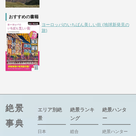
おすすめの書籍
ヨーロッパのいちばん美しい街 (地球新発見の
旅)
絶景
エリア別絶
絶景ランキ
絶景ハンタ
景
ング
ー
事典
日本
総合
絶景ハンター