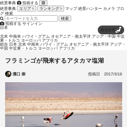
絶景事典
投稿する
絶景事典
エリア
ランキング
マップ
絶景ハンター
カメラ
ブロ
グ
検索
検索
投稿する
サインイン
日本
都道府県
北米
中南米
ハワイ・グアム
オセアニア・南太平洋
アジア・中国
中近
東・トルコ
ヨーロッパ
アフリカ
総合
日本
北米
中南米
ハワイ・グアム
オセアニア・南太平洋
アジア・
中国
中近東・トルコ
ヨーロッパ
アフリカ
フラミンゴが飛来するアタカマ塩湖
投稿日
2017/3/16
溝口 崇