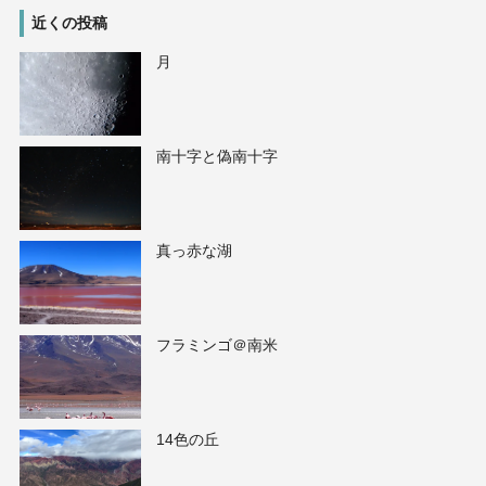
近くの投稿
月
南十字と偽南十字
真っ赤な湖
フラミンゴ＠南米
14色の丘