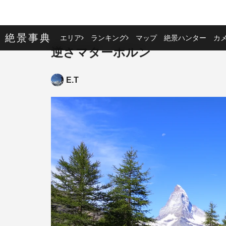
絶景事典
エリア
ランキング
マップ
絶景ハンター
カ
逆さマターホルン
E.T