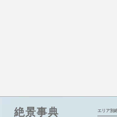
絶景事典
エリア別