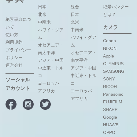
日本
総合
絶景ハンター
北米
日本
とは？
絶景事典につ
中南米
北米
いて
カメラ
ハワイ・グア
中南米
使い方
ム
ハワイ・グア
Canon
利用規約
オセアニア・
ム
NIKON
プライバシー
南太平洋
オセアニア・
Apple
ポリシー
アジア・中国
南太平洋
OLYMPUS
運営会社
中近東・トル
アジア・中国
SAMSUNG
コ
中近東・トル
SONY
ソーシャル
ヨーロッパ
コ
RICOH
アカウント
アフリカ
ヨーロッパ
Panasonic
アフリカ
FUJIFILM
SHARP
Google
HUAWEI
OPPO