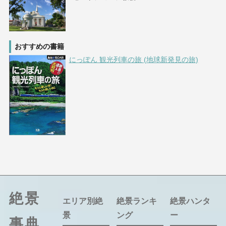
おすすめの書籍
にっぽん 観光列車の旅 (地球新発見の旅)
絶景
エリア別絶
絶景ランキ
絶景ハンタ
景
ング
ー
事典