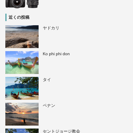
近くの投稿
ヤドカリ
Ko phi phi don
タイ
ペナン
セントジョージ教会