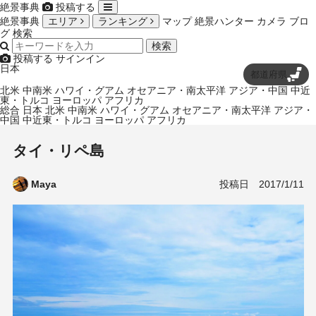
絶景事典
投稿する
絶景事典
エリア
ランキング
マップ
絶景ハンター
カメラ
ブロ
グ
検索
検索
投稿する
サインイン
日本
都道府県
北米
中南米
ハワイ・グアム
オセアニア・南太平洋
アジア・中国
中近
東・トルコ
ヨーロッパ
アフリカ
総合
日本
北米
中南米
ハワイ・グアム
オセアニア・南太平洋
アジア・
中国
中近東・トルコ
ヨーロッパ
アフリカ
タイ・リペ島
投稿日
2017/1/11
Maya