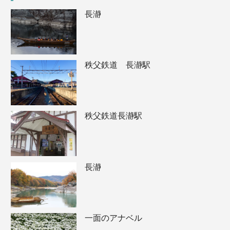
長瀞
秩父鉄道 長瀞駅
秩父鉄道長瀞駅
長瀞
一面のアナベル