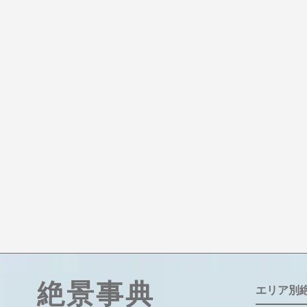
絶景事典
エリア別