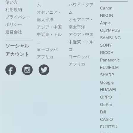
使い方
ム
ハワイ・グア
Canon
利用規約
オセアニア・
ム
NIKON
プライバシー
南太平洋
オセアニア・
Apple
ポリシー
アジア・中国
南太平洋
OLYMPUS
運営会社
中近東・トル
アジア・中国
SAMSUNG
コ
中近東・トル
SONY
ソーシャル
ヨーロッパ
コ
RICOH
アカウント
アフリカ
ヨーロッパ
Panasonic
アフリカ
FUJIFILM
SHARP
Google
HUAWEI
OPPO
GoPro
DJI
CASIO
FUJITSU