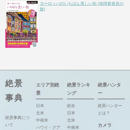
ヨーロッパのいちばん美しい街 (地球新発見の
旅)
絶景
エリア別絶
絶景ランキ
絶景ハンタ
景
ング
ー
事典
日本
総合
絶景ハンター
北米
日本
とは？
絶景事典につ
中南米
北米
いて
カメラ
ハワイ・グア
中南米