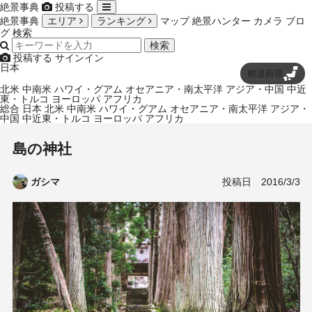
絶景事典
投稿する
絶景事典
エリア
ランキング
マップ
絶景ハンター
カメラ
ブロ
グ
検索
検索
投稿する
サインイン
日本
都道府県
北米
中南米
ハワイ・グアム
オセアニア・南太平洋
アジア・中国
中近
東・トルコ
ヨーロッパ
アフリカ
総合
日本
北米
中南米
ハワイ・グアム
オセアニア・南太平洋
アジア・
中国
中近東・トルコ
ヨーロッパ
アフリカ
島の神社
投稿日
2016/3/3
ガシマ