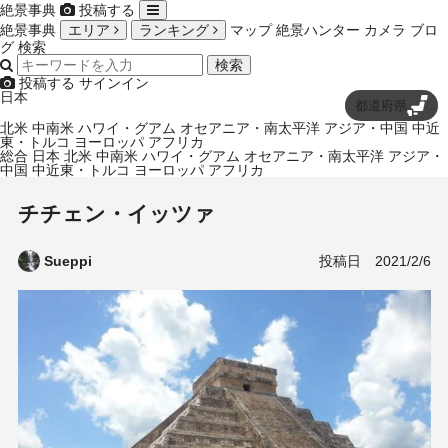
絶景事典
投稿する
絶景事典
エリア
ランキング
マップ
絶景ハンター
カメラ
ブロ
グ
検索
検索
投稿する
サインイン
日本
都道府県
北米
中南米
ハワイ・グアム
オセアニア・南太平洋
アジア・中国
中近
東・トルコ
ヨーロッパ
アフリカ
総合
日本
北米
中南米
ハワイ・グアム
オセアニア・南太平洋
アジア・
中国
中近東・トルコ
ヨーロッパ
アフリカ
チチェン・イッツァ
投稿日
2021/2/6
Sueppi