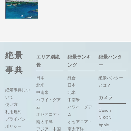
絶景
エリア別絶
絶景ランキ
絶景ハンタ
景
ング
ー
事典
日本
総合
絶景ハンター
北米
日本
とは？
絶景事典につ
中南米
北米
いて
カメラ
ハワイ・グア
中南米
使い方
ム
ハワイ・グア
Canon
利用規約
オセアニア・
ム
NIKON
プライバシー
南太平洋
オセアニア・
Apple
ポリシー
アジア・中国
南太平洋