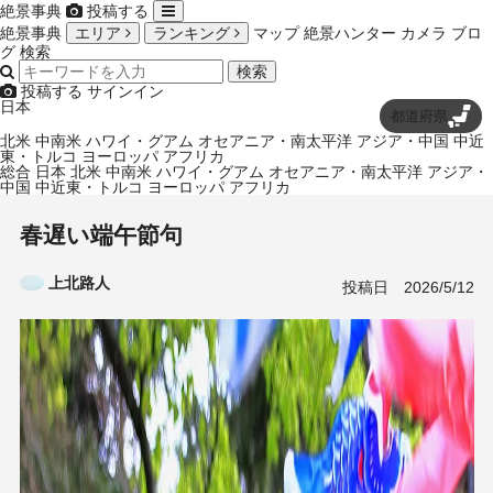
絶景事典
投稿する
絶景事典
エリア
ランキング
マップ
絶景ハンター
カメラ
ブロ
グ
検索
検索
投稿する
サインイン
日本
都道府県
北米
中南米
ハワイ・グアム
オセアニア・南太平洋
アジア・中国
中近
東・トルコ
ヨーロッパ
アフリカ
総合
日本
北米
中南米
ハワイ・グアム
オセアニア・南太平洋
アジア・
中国
中近東・トルコ
ヨーロッパ
アフリカ
春遅い端午節句
上北路人
投稿日
2026/5/12