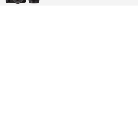
近くの投稿
ラベンダー畑
ラベンダー畑
爆焼け空
秋の藻岩山
三大夜景 藻岩山