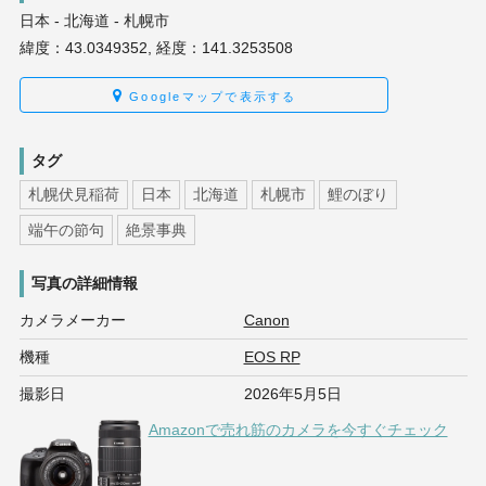
日本 - 北海道 - 札幌市
緯度：43.0349352, 経度：141.3253508
Googleマップで表示する
タグ
札幌伏見稲荷
日本
北海道
札幌市
鯉のぼり
端午の節句
絶景事典
写真の詳細情報
カメラメーカー
Canon
機種
EOS RP
撮影日
2026年5月5日
Amazonで売れ筋のカメラを今すぐチェック