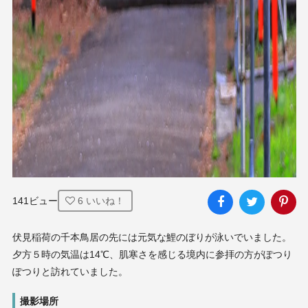
141ビュー
6
いいね！
伏見稲荷の千本鳥居の先には元気な鯉のぼりが泳いでいました。
夕方５時の気温は14℃、肌寒さを感じる境内に参拝の方がぽつり
ぽつりと訪れていました。
撮影場所