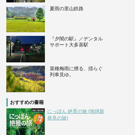
夏雨の里山鉄路
『夕闇の駅』／デンタル
サポート大多喜駅
菜種梅雨に煙る、揺らぐ
列車見ゆ。
おすすめの書籍
にっぽん 絶景の旅 (地球新
発見の旅)