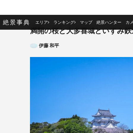
絶景事典
エリア
ランキング
マップ
絶景ハンター
カ
満開の桜と大多喜城といすみ鉄
伊藤 和平