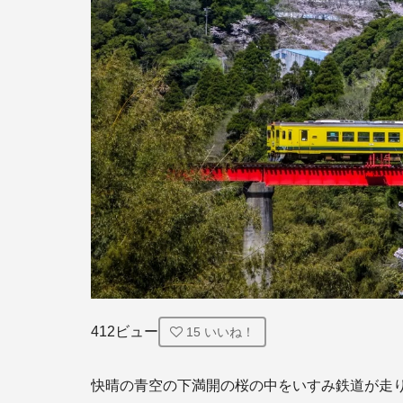
412ビュー
15
いいね！
快晴の青空の下満開の桜の中をいすみ鉄道が走