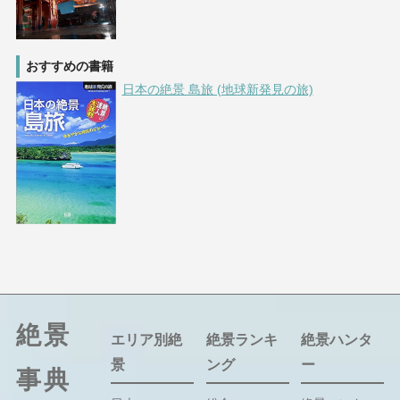
おすすめの書籍
日本の絶景 島旅 (地球新発見の旅)
絶景
エリア別絶
絶景ランキ
絶景ハンタ
景
ング
ー
事典