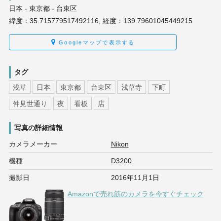
日本 - 東京都 - 台東区
緯度：35.715779517492116, 経度：139.79601045449215
Googleマップで表示する
タグ
浅草
日本
東京都
台東区
浅草寺
下町
仲見世通り
夜
看板
店
写真の詳細情報
カメラメーカー
Nikon
機種
D3200
撮影日
2016年11月1日
Amazonで売れ筋のカメラを今すぐチェック