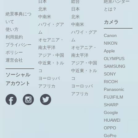
日本
総合
絶景ハンター
北米
日本
とは？
絶景事典につ
中南米
北米
いて
カメラ
ハワイ・グア
中南米
使い方
ム
ハワイ・グア
Canon
利用規約
オセアニア・
ム
NIKON
プライバシー
南太平洋
オセアニア・
Apple
ポリシー
アジア・中国
南太平洋
OLYMPUS
運営会社
中近東・トル
アジア・中国
SAMSUNG
コ
中近東・トル
SONY
ソーシャル
ヨーロッパ
コ
RICOH
アカウント
アフリカ
ヨーロッパ
Panasonic
アフリカ
FUJIFILM
SHARP
Google
HUAWEI
OPPO
GoPro