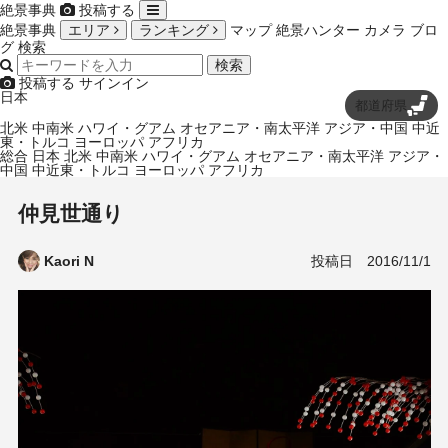
絶景事典
投稿する
絶景事典
エリア
ランキング
マップ
絶景ハンター
カメラ
ブロ
グ
検索
検索
投稿する
サインイン
日本
都道府県
北米
中南米
ハワイ・グアム
オセアニア・南太平洋
アジア・中国
中近
東・トルコ
ヨーロッパ
アフリカ
総合
日本
北米
中南米
ハワイ・グアム
オセアニア・南太平洋
アジア・
中国
中近東・トルコ
ヨーロッパ
アフリカ
仲見世通り
投稿日
2016/11/1
Kaori N