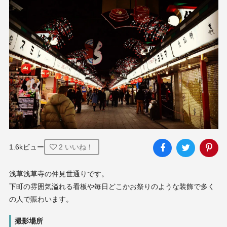
1.6kビュー
2
いいね！
浅草浅草寺の仲見世通りです。

下町の雰囲気溢れる看板や毎日どこかお祭りのような装飾で多く
の人で賑わいます。
撮影場所